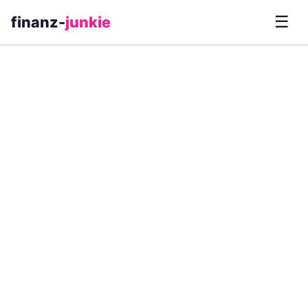
☰
finanz-
junkie