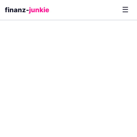
☰
finanz-
junkie