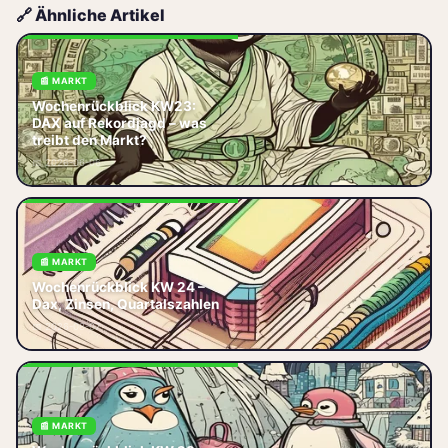
🔗 Ähnliche Artikel
📰 MARKT
Der DAX startet in KW23 mit
Wochenrückblick KW23:
neuen Allzeithochs. Wir
DAX auf Rekordjagd – was
analysieren die Treiber: EZB-
treibt den Markt?
Sitzung, US-Arbeitsmarktdaten,
📅 2026-06-06
Quartals
📰 MARKT
Wochenrückblick KW 24 – Dax,
Wochenrückblick KW 24 –
Zinsen, Quartalszahlen Diese
Dax, Zinsen, Quartalszahlen
Woche hatte es in sich. Der DAX
📅 2026-08-07
kämpfte, die Zinsen machten e
📰 MARKT
Wochenrückblick KW 23 – Was