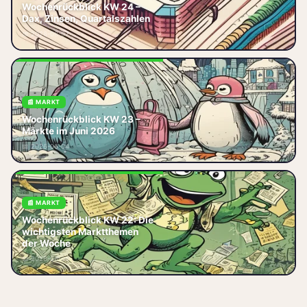
Wochenrückblick KW 24 – Dax,
Wochenrückblick KW 24 –
Zinsen, Quartalszahlen Diese
Dax, Zinsen, Quartalszahlen
Woche hatte es in sich. Der DAX
📅 2026-08-07
kämpfte, die Zinsen machten e
📰 MARKT
Wochenrückblick KW 23 – Was
Wochenrückblick KW 23 –
die Märkte diese Woche wirklich
Märkte im Juni 2026
bewegt hat Die KW 23 hat es in
📅 2026-06-04
sich: Der DAX ist mal wieder
📰 MARKT
Wochenrückblick KW 22: Die
Wochenrückblick KW 22: Die
wichtigsten Marktthemen
wichtigsten Marktthemen der
der Woche
Woche — DAX, Zinsen und
📅 2026-06-06
Konjunktur im Überblick.