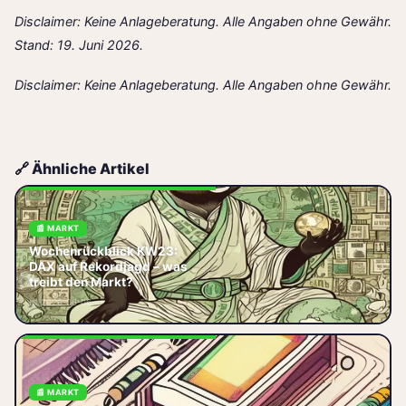
Disclaimer: Keine Anlageberatung. Alle Angaben ohne Gewähr.
Stand: 19. Juni 2026.
Disclaimer: Keine Anlageberatung. Alle Angaben ohne Gewähr.
🔗 Ähnliche Artikel
📰 MARKT
Der DAX startet in KW23 mit
Wochenrückblick KW23:
neuen Allzeithochs. Wir
DAX auf Rekordjagd – was
analysieren die Treiber: EZB-
treibt den Markt?
Sitzung, US-Arbeitsmarktdaten,
📅 2026-06-06
Quartals
📰 MARKT