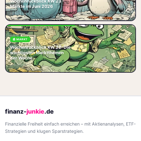
Wochenrückblick KW 23 –
die Märkte diese Woche wirklich
Märkte im Juni 2026
bewegt hat Die KW 23 hat es in
📅 2026-06-04
sich: Der DAX ist mal wieder
📰 MARKT
Wochenrückblick KW 22: Die
Wochenrückblick KW 22: Die
wichtigsten Marktthemen
wichtigsten Marktthemen der
der Woche
Woche — DAX, Zinsen und
📅 2026-06-06
Konjunktur im Überblick.
finanz-
junkie
.de
Finanzielle Freiheit einfach erreichen – mit Aktienanalysen, ETF-
Strategien und klugen Sparstrategien.