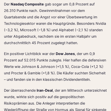
Der
Nasdaq Composite
gab sogar um 0,8 Prozent auf
26.310 Punkte nach. Gewinnmitnahmen vor dem
Quartalsende und die Angst vor einer Überbewertung im
Technologiesektor waren die Hauptgründe. Besonders Nvidia
(−3,2 %), Microsoft (−1,8 %) und Alphabet (−2,1 %) standen
unter Abgabedruck, nachdem sie im ersten Halbjahr um
durchschnittlich 45 Prozent zugelegt hatten.
Ein positiver Lichtblick war der
Dow Jones
, der um 0,9
Prozent auf 52.015 Punkte zulegte. Hier halfen die defensiven
Werte wie Johnson & Johnson (+1,5 %), Coca-Cola (+1,2 %)
und Procter & Gamble (+1,8 %). Die Käufer suchten Sicherheit
– und fanden sie in den klassischen Dividendentiteln.
Der überraschende
Iran-Deal
, der am Mittwoch unterzeichnet
wurde, wirkte sich positiv auf die geopolitischen
Risikoprämien aus. Die Anleger interpretierten die
Wiederöffnung der Straße von Hormus als Signal für sinkende