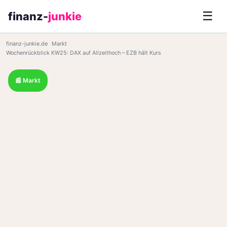
☰
finanz-
junkie
finanz-junkie.de
›
Markt
›
Wochenrückblick KW25: DAX auf Allzeithoch – EZB hält Kurs
📰 Markt