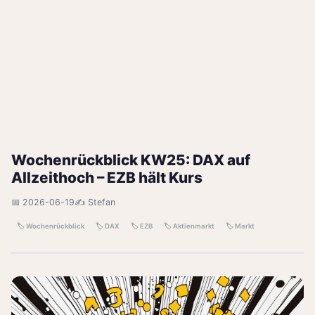
Wochenrückblick KW25: DAX auf
Allzeithoch – EZB hält Kurs
📅 2026-06-19
✍️ Stefan
🏷️ Wochenrückblick
🏷️ DAX
🏷️ EZB
🏷️ Aktienmarkt
🏷️ Markt