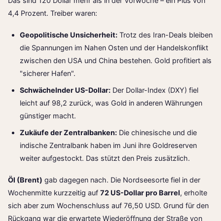
Das sind 120 Dollar mehr als in der Vorwoche – ein Plus von
4,4 Prozent. Treiber waren:
Geopolitische Unsicherheit:
Trotz des Iran-Deals bleiben
die Spannungen im Nahen Osten und der Handelskonflikt
zwischen den USA und China bestehen. Gold profitiert als
"sicherer Hafen".
Schwächelnder US-Dollar:
Der Dollar-Index (DXY) fiel
leicht auf 98,2 zurück, was Gold in anderen Währungen
günstiger macht.
Zukäufe der Zentralbanken:
Die chinesische und die
indische Zentralbank haben im Juni ihre Goldreserven
weiter aufgestockt. Das stützt den Preis zusätzlich.
Öl (Brent)
gab dagegen nach. Die Nordseesorte fiel in der
Wochenmitte kurzzeitig auf
72 US-Dollar pro Barrel
, erholte
sich aber zum Wochenschluss auf 76,50 USD. Grund für den
Rückgang war die erwartete Wiederöffnung der Straße von