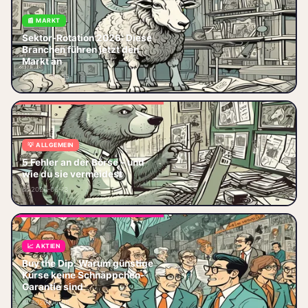
📰 MARKT
Sektor-Rotation 2026: DAX bei
Sektor-Rotation 2026: Diese
24 974 Punkten, NASDAQ
Branchen führen jetzt den
+2,3 % dank KI, Kupfer
Markt an
9 450 USD/T (6‑Monats‑Tief) –
📅 2026-06-05
die Branchen,
💡 ALLGEMEIN
5 Börsenfehler 2026: KI-Hype-
Falle, Zinswende-Panik,
5 Fehler an der Börse – und
Recency Bias, Neo-Broker-
wie du sie vermeidest
Kosten – und wie Du sie
📅 2026-06-13
vermeidest.
📈 AKTIEN
Buy the Dip: Lerne, wann
Buy the Dip: Warum günstige
niedrige Kurse echte Chancen
Kurse keine Schnäppchen-
sind und wie du Fehlkäufe
Garantie sind
vermeidest – jetzt lesen und
📅 2026-06-05
klug invest