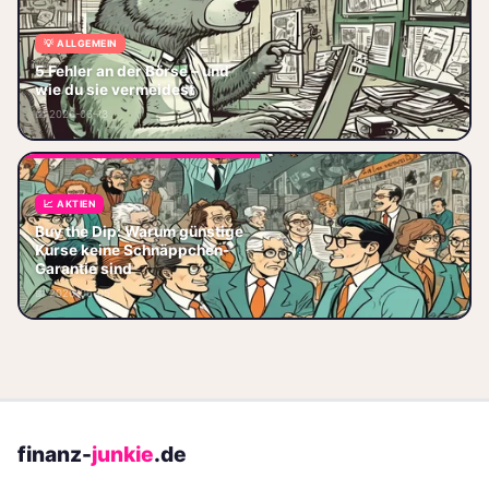
💡 ALLGEMEIN
5 Börsenfehler 2026: KI-Hype-
Falle, Zinswende-Panik,
5 Fehler an der Börse – und
Recency Bias, Neo-Broker-
wie du sie vermeidest
Kosten – und wie Du sie
📅 2026-06-13
vermeidest.
📈 AKTIEN
Buy the Dip: Lerne, wann
Buy the Dip: Warum günstige
niedrige Kurse echte Chancen
Kurse keine Schnäppchen-
sind und wie du Fehlkäufe
Garantie sind
vermeidest – jetzt lesen und
📅 2026-06-05
klug invest
finanz-
junkie
.de