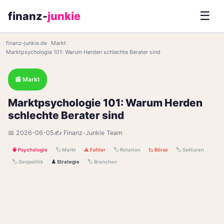
☰
finanz-
junkie
finanz-junkie.de
›
Markt
›
Marktpsychologie 101: Warum Herden schlechte Berater sind
📰 Markt
Marktpsychologie 101: Warum Herden
schlechte Berater sind
📅 2026-06-05
✍️ Finanz-Junkie Team
🧠 Psychologie
🏷️ Markt
⚠️ Fehler
🏷️ Rotation
📉 Börse
🏷️ Sektoren
🏷️ Geopolitik
♟️ Strategie
🏷️ Branchen