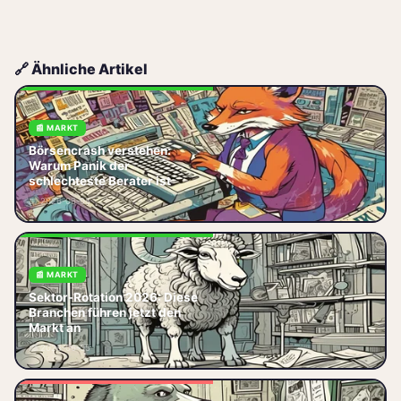
🔗 Ähnliche Artikel
📰 MARKT
Börsencrash verstehen:
Börsencrash verstehen: So
Warum Panik der
nutzen Sie Muster, Psychologie
schlechteste Berater ist
& ETF-Strategien, um Panik zu
📅 2026-06-05
vermeiden und langfristig zu
📰 MARKT
Sektor-Rotation 2026: DAX bei
Sektor-Rotation 2026: Diese
24 974 Punkten, NASDAQ
Branchen führen jetzt den
+2,3 % dank KI, Kupfer
Markt an
9 450 USD/T (6‑Monats‑Tief) –
📅 2026-06-05
die Branchen,