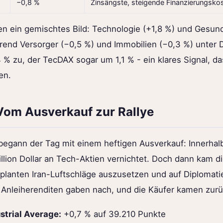
−0,8 %
Zinsängste, steigende Finanzierungsko
en ein gemischtes Bild: Technologie (+1,8 %) und Gesu
rend Versorger (−0,5 %) und Immobilien (−0,3 %) unter D
% zu, der TecDAX sogar um 1,1 % - ein klares Signal, da
en.
 Vom Ausverkauf zur Rallye
 begann der Tag mit einem heftigen Ausverkauf: Innerha
illion Dollar an Tech-Aktien vernichtet. Doch dann kam 
eplanten Iran-Luftschläge auszusetzen und auf Diplomati
ie Anleiherenditen gaben nach, und die Käufer kamen zurü
strial Average:
+0,7 % auf 39.210 Punkte