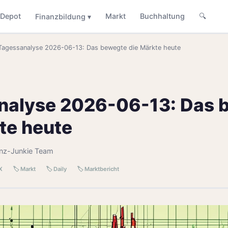
Depot
Markt
Buchhaltung
🔍
Finanzbildung ▾
Tagessanalyse 2026-06-13: Das bewegte die Märkte heute
nalyse 2026-06-13: Das 
te heute
anz-Junkie Team
X
🏷️ Markt
🏷️ Daily
🏷️ Marktbericht