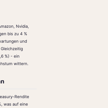
Amazon, Nvidia,
gen bis zu 4 %
rwartungen und
Gleichzeitig
6 %) - ein
hstum wittern.
an
Treasury-Rendite
 %, was auf eine