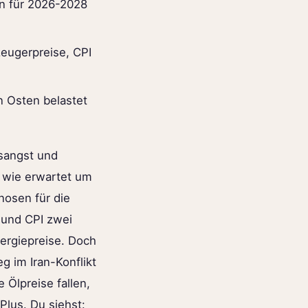
en für 2026-2028
zeugerpreise, CPI
n Osten belastet
nsangst und
s wie erwartet um
nosen für die
 und CPI zwei
nergiepreise. Doch
 im Iran-Konflikt
 Ölpreise fallen,
Plus. Du siehst: