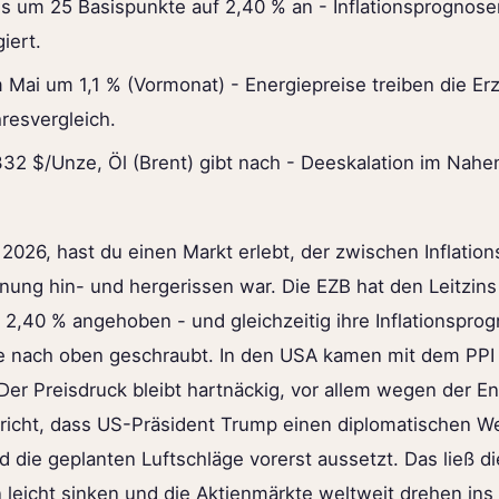
ns um 25 Basispunkte auf 2,40 % an - Inflationsprognos
iert.
m Mai um 1,1 % (Vormonat) - Energiepreise treiben die Er
resvergleich.
.332 $/Unze, Öl (Brent) gibt nach - Deeskalation im Nahe
 2026, hast du einen Markt erlebt, der zwischen Inflatio
fnung hin- und hergerissen war. Die EZB hat den Leitzin
 2,40 % angehoben - und gleichzeitig ihre Inflationsprog
re nach oben geschraubt. In den USA kamen mit dem PPI
 Der Preisdruck bleibt hartnäckig, vor allem wegen der E
icht, dass US-Präsident Trump einen diplomatischen Weg
d die geplanten Luftschläge vorerst aussetzt. Das ließ die
 leicht sinken und die Aktienmärkte weltweit drehen ins 