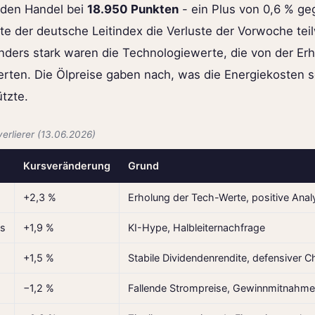
den Handel bei
18.950 Punkten
- ein Plus von 0,6 % g
te der deutsche Leitindex die Verluste der Vorwoche tei
ders stark waren die Technologiewerte, die von der Er
ierten. Die Ölpreise gaben nach, was die Energiekosten 
tzte.
erlierer (13.06.2026)
Kursveränderung
Grund
+2,3 %
Erholung der Tech-Werte, positive Ana
es
+1,9 %
KI-Hype, Halbleiternachfrage
+1,5 %
Stabile Dividendenrendite, defensiver C
−1,2 %
Fallende Strompreise, Gewinnmitnahm