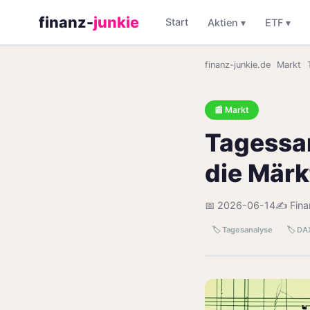
finanz-
junkie
Start
Aktien ▾
ETF ▾
finanz-junkie.de
›
Markt
›
📰 Markt
Tagessa
die Märk
📅 2026-06-14
✍️ Fin
🏷️ Tagesanalyse
🏷️ DA