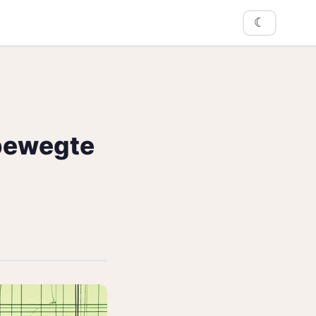
☾
bewegte