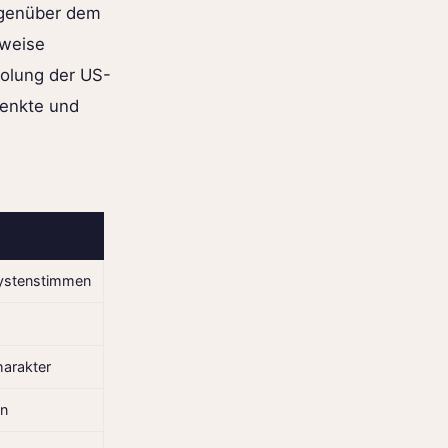
egenüber dem
lweise
holung der US-
senkte und
lystenstimmen
harakter
en