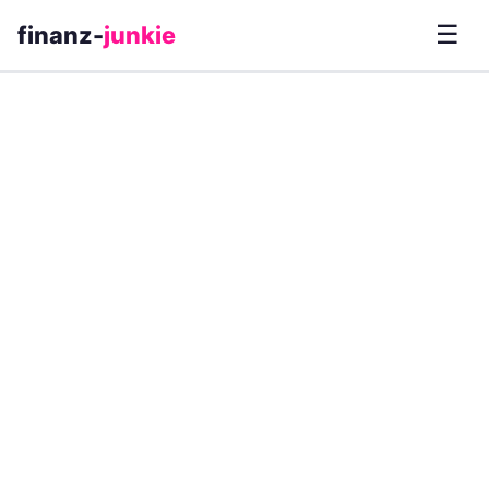
☰
finanz-
junkie