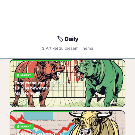
🏷️ Daily
3
Artikel zu diesem Thema
Tagesanalyse 13. Juni 2026:
📰 MARKT
Aktuelle Marktentwicklungen,
Tagessanalyse 2026-06-
DAX-Tagestrend und
13: Das bewegte die
wichtige Termine.
Märkte heute
🏷️ Tagesanalyse
🏷️ DAX
📅 2026-06-14
🏷️ Markt
🏷️ Daily
Tagesanalyse 17. Juni 2026:
📰 MARKT
Aktuelle Kursbewegungen,
Tagessanalyse 2026-06-