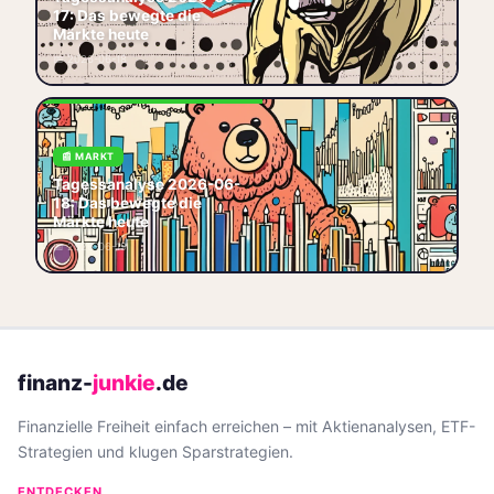
Konjunkturdaten und was sie
17: Das bewegte die
für dein Depot bedeuten.
Märkte heute
🏷️ Tagesanalyse
🏷️ DAX
📅 2026-06-18
🏷️ Markt
🏷️ Daily
Tagesanalyse 18. Juni 2026:
📰 MARKT
Die wichtigsten
Tagessanalyse 2026-06-
Marktereignisse des Tages
18: Das bewegte die
kompakt zusammengefasst.
Märkte heute
🏷️ Tagesanalyse
🏷️ DAX
📅 2026-06-19
🏷️ Markt
🏷️ Daily
finanz-
junkie
.de
Finanzielle Freiheit einfach erreichen – mit Aktienanalysen, ETF-
Strategien und klugen Sparstrategien.
ENTDECKEN