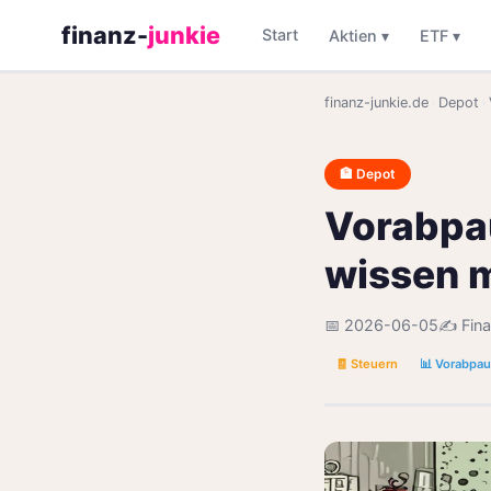
finanz-
junkie
Start
Aktien ▾
ETF ▾
finanz-junkie.de
›
Depot
›
🏦 Depot
Vorabpau
wissen 
📅 2026-06-05
✍️ Fin
🧾 Steuern
📊 Vorabpau