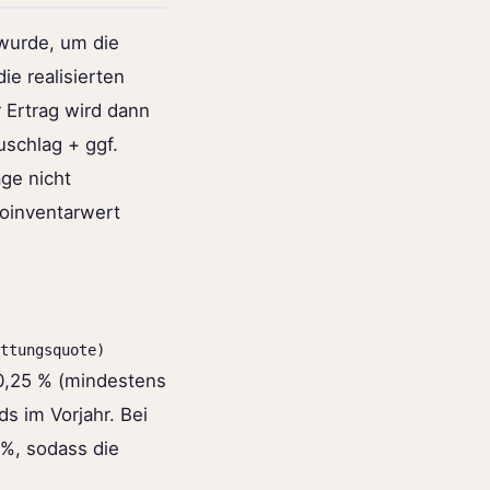
 wurde, um die
ie realisierten
r Ertrag wird dann
uschlag + ggf.
äge nicht
toinventarwert
ttungsquote)
i 0,25 % (mindestens
s im Vorjahr. Bei
%, sodass die