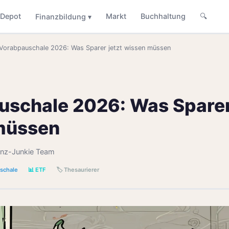
Depot
Markt
Buchhaltung
🔍
Finanzbildung ▾
Vorabpauschale 2026: Was Sparer jetzt wissen müssen
schale 2026: Was Sparer
müssen
anz-Junkie Team
schale
📊 ETF
🏷️ Thesaurierer