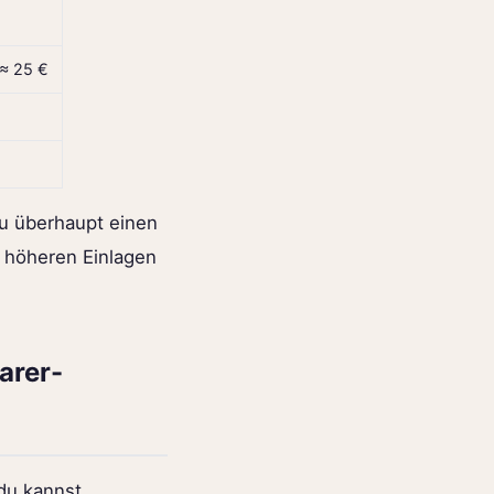
 ≈ 25 €
du überhaupt einen
d höheren Einlagen
arer-
 du kannst