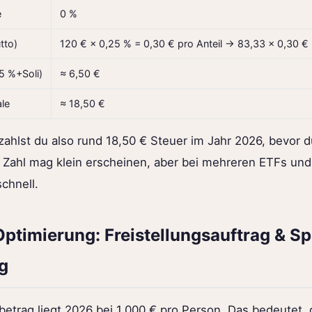
e
0 %
tto)
120 € × 0,25 % = 0,30 € pro Anteil → 83,33 × 0,30 €
5 %+Soli)
≈ 6,50 €
le
≈ 18,50 €
 zahlst du also rund 18,50 € Steuer im Jahr 2026, bevor 
ie Zahl mag klein erscheinen, aber bei mehreren ETFs un
chnell.
Optimierung: Freistellungsauftrag & Sp
g
etrag liegt 2026 bei 1.000 € pro Person. Das bedeutet,