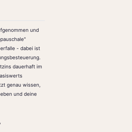
 aufgenommen und
bpauschale"
rfalle - dabei ist
tungsbesteuerung.
tzins dauerhaft im
asiswerts
etzt genau wissen,
leben und deine
?