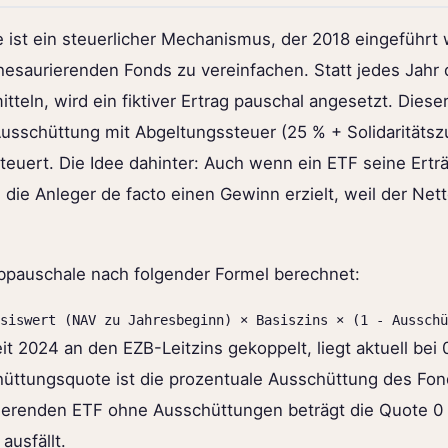
 ist ein steuerlicher Mechanismus, der 2018 eingeführt
esaurierenden Fonds zu vereinfachen. Statt jedes Jahr d
tteln, wird ein fiktiver Ertrag pauschal angesetzt. Diese
Ausschüttung mit Abgeltungssteuer (25 % + Solidaritätsz
teuert. Die Idee dahinter: Auch wenn ein ETF seine Ertr
 die Anleger de facto einen Gewinn erzielt, weil der Net
bpauschale nach folgender Formel berechnet:
siswert (NAV zu Jahresbeginn) × Basiszins × (1 - Ausschü
eit 2024 an den EZB-Leitzins gekoppelt, liegt aktuell be
hüttungsquote ist die prozentuale Ausschüttung des Fond
ierenden ETF ohne Ausschüttungen beträgt die Quote 0 
ausfällt.