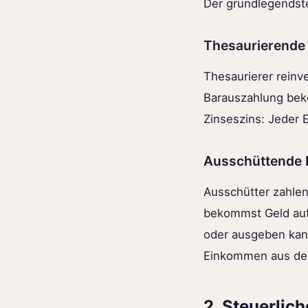
Der grundlegendste
Thesaurierende
Thesaurierer reinv
Barauszahlung beko
Zinseszins: Jeder 
Ausschüttende 
Ausschütter zahlen 
bekommst Geld auf
oder ausgeben kann
Einkommen aus dei
2. Steuerlic