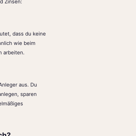
d Zinsen:
utet, dass du keine
hnlich wie beim
 arbeiten.
 Anleger aus. Du
anlegen, sparen
gelmäßiges
ch?