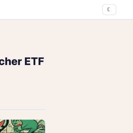
☾
lcher ETF