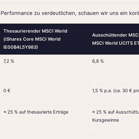
e Performance zu verdeutlichen, schauen wir uns ein konk
Thesaurierender MSCI World
Ausschüttender MSCI
(iShares Core MSCI World
MSCI World UCITS ET
IE00B4L5Y983)
7,2 %
6,8 %
0 €
1,5 % p.a. (ca. 30 € pr
≈ 25 % auf thesaurierte Erträge
≈ 25 % auf Ausschütt
Kursgewinne