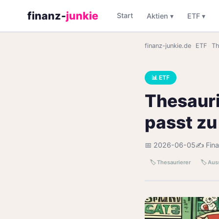
finanz-
junkie
Start
Aktien ▾
ETF ▾
finanz-junkie.de
›
ETF
›
Th
📊 ETF
Thesauri
passt zu
📅 2026-06-05
✍️ Fin
🏷️ Thesaurierer
🏷️ Aus