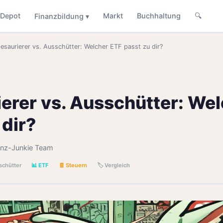
Depot
Markt
Buchhaltung
🔍
Finanzbildung ▾
esaurierer vs. Ausschütter: Welcher ETF passt zu dir?
erer vs. Ausschütter: We
 dir?
anz-Junkie Team
schütter
📊 ETF
🧾 Steuern
🏷️ Vergleich