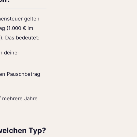
hensteuer gelten
ag (1.000 € im
s). Das bedeutet:
n deiner
den Pauschbetrag
uf mehrere Jahre
 welchen Typ?