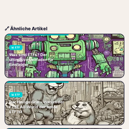
🔗 Ähnliche Artikel
📊 ETF
ETF einfach erklärt: Was sind
Was sind ETFs? Der
ETFs, wie funktionieren sie und
ultimative Leitfaden für
warum sind sie ideal für
Einsteiger
Einsteiger? Lerne alles über
📅 2026-06-03
Kost
📊 ETF
Der Heilige Gral – Warum der
Der Heilige Gral – Warum der
FTSE All-World der beste
FTSE All-World der beste ETF
ETF ist
ist Jeder redet vom Heiligen
📅 2026-06-04
Gral der Geldanlage. Dabei ist d