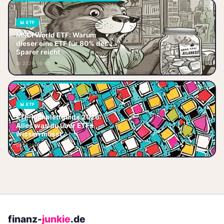
📊 ETF
MSCI World ETF: Mit 80 %
MSCI World ETF: Warum
deines Portfolios fast alle
dieser eine ETF für 80% der
Märkte abgedeckt – niedrige
Sparer reicht
Kosten, Steuerersparnis und
📅 2026-06-05
30‑Jahre‑Zi
📊 ETF
Der ultimative ETF-
ETF-Komplettguide 2026:
Komplettguide 2026 für
Alles was du über ETFs
Einsteiger und Fortgeschrittene.
wissen musst
Von Grundlagen, Strategien und
📅 2026-06-19
Sparplänen bis
finanz-
junkie
.de