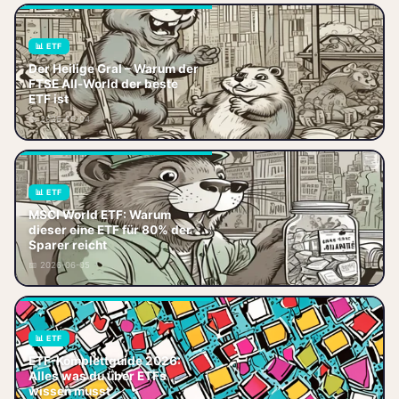
📊 ETF
Der Heilige Gral – Warum der
Der Heilige Gral – Warum der
FTSE All-World der beste
FTSE All-World der beste ETF
ETF ist
ist Jeder redet vom Heiligen
📅 2026-06-04
Gral der Geldanlage. Dabei ist d
📊 ETF
MSCI World ETF: Mit 80 %
MSCI World ETF: Warum
deines Portfolios fast alle
dieser eine ETF für 80% der
Märkte abgedeckt – niedrige
Sparer reicht
Kosten, Steuerersparnis und
📅 2026-06-05
30‑Jahre‑Zi
📊 ETF
Der ultimative ETF-
ETF-Komplettguide 2026:
Komplettguide 2026 für
Alles was du über ETFs
Einsteiger und Fortgeschrittene.
wissen musst