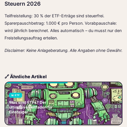
Steuern 2026
Teilfreistellung: 30 % der ETF-Erträge sind steuerfrei.
Sparerpauschbetrag: 1.000 € pro Person. Vorabpauschale:
wird jährlich berechnet. Alles automatisch – du musst nur den
Freistellungsauftrag erteilen.
Disclaimer: Keine Anlageberatung. Alle Angaben ohne Gewähr.
🔗 Ähnliche Artikel
📊 ETF
ETF einfach erklärt: Was sind
Was sind ETFs? Der
ETFs, wie funktionieren sie und
ultimative Leitfaden für
warum sind sie ideal für
Einsteiger
Einsteiger? Lerne alles über
📅 2026-06-03
Kost