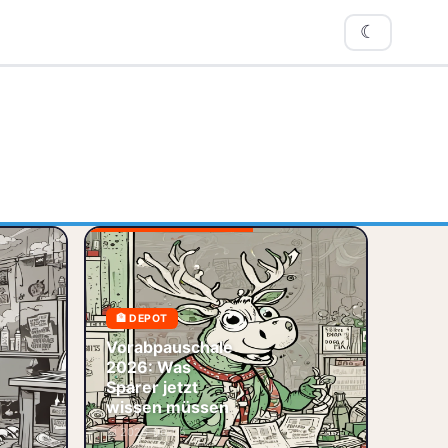
☾
Vorabpauschale
2026: Erfahre, wie
F-Steuern
0,25 % auf
rstehen:
thesaurierende
rabpauschale,
🏦 DEPOT
ETFs wirken, spare
ilfreistellung und
bis zu 150 € und
eistellungsauftrag.
Vorabpauschale
optimiere dein
r erklären, wie du
2026: Was
Depot – j
euern sparst un
Sparer jetzt
🧾 Steuern
 ETF
🧾 Steuern
wissen müssen
📊 Vorabpauschale
 Vorabpauschale
📅 2026-06-05
📊 ETF
