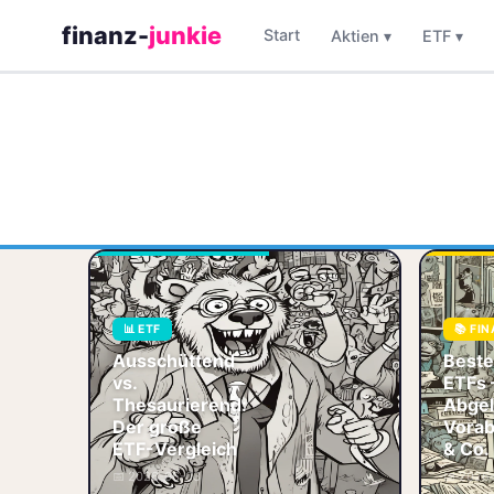
finanz-
junkie
Start
Aktien ▾
ETF ▾
Ausschüttende
oder
thesaurierende
📊 ETF
📚 FI
ETFs? Der große
Vergleich: Steuern,
Ausschüttend
Beste
Zinseszins-Effekt,
vs.
ETFs 
Vorabpauschale
Thesaurierend:
Abgel
und die beste St
Der große
Vorab
📊 ETF
ETF-Vergleich
& Co.
💰 Dividende
📅 2026-06-03
📅 2026
🧾 Steuern