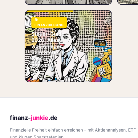
📊 Vorabpauschale
Der komplette
📚
Steuer-Guide 2026
FINANZBILDUNG
für Anleger:
Steuer-Guide
Sparerpauschbetrag,
Freistellungsauftrag,
2026: Alles
ETF-Besteuerung
was Anleger
(Vorabpauschale,
über Steuern
wissen
🧾 Steuern
📄
müssen
Freistellungsauftrag
📅 2026-06-19
📊 Vorabpauschale
📊 ETF
finanz-
junkie
.de
Finanzielle Freiheit einfach erreichen – mit Aktienanalysen, ETF
und klugen Sparstrategien.