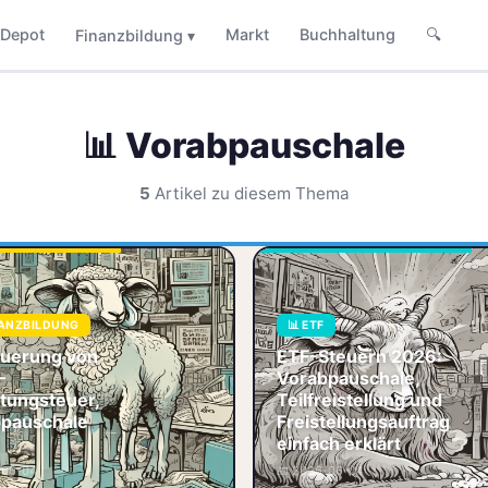
Depot
Markt
Buchhaltung
🔍
Finanzbildung ▾
📊 Vorabpauschale
5
Artikel zu diesem Thema
Besteuerung von
ETFs –
Abgeltungsteuer,
ET
Vorabpauschale
ve
NANZBILDUNG
📊 ETF
& Co. Wer an der
Vo
Börse Vermögen
Te
uerung von
ETF-Steuern 2026:
aufbaut, macht
Fr
–
Vorabpauschale,
irgendwann Ge
Wi
tungsteuer,
Teilfreistellung und
St
pauschale
📚 Finanzbildung
Freistellungsauftrag
🧾 Steuern

einfach erklärt
📊 ETF

-06-04
📅 2026-06-04
📊
