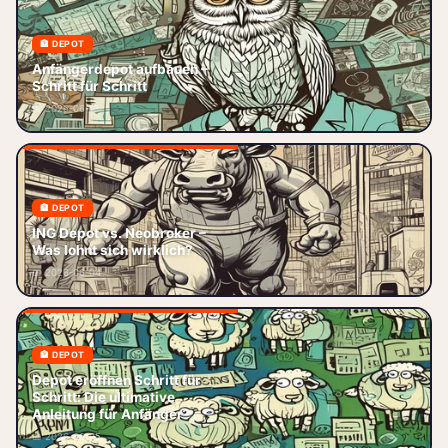
🏦 DEPOT
Anfängerdepot 2026: Schritt
für Schritt zum ersten ETF-
Anfängerdepot aufbauen –
Sparplan. Broker-Vergleich
Schritt für Schritt
(Trade Republic, Scalable, ING),
📅 2026-06-13
Koste
🏦 DEPOT
ING Depot vs. Neobroker – Was
lohnt sich wirklich? ING Depot
ING Depot vs. Neobroker –
vs. Neobroker – diese
Was lohnt sich wirklich?
Entscheidung stellen sich
📅 2026-06-04
aktuell ta
🏦 DEPOT
Depot eröffnen leicht gemacht –
Depot eröffnen Schritt für
Schritt‑für‑Schritt zum
Schritt: Die ultimative
passenden Broker, ETF‑Auswahl
Anleitung für Anfänger
und Steuertricks. Starte jetzt
📅 2026-06-05
dei