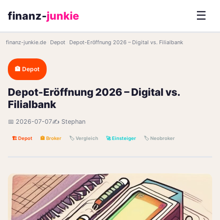
☰
finanz-
junkie
finanz-junkie.de
›
Depot
›
Depot-Eröffnung 2026 – Digital vs. Filialbank
🏦 Depot
Depot-Eröffnung 2026 – Digital vs.
Filialbank
📅 2026-07-07
✍️ Stephan
🏗️ Depot
🏦 Broker
🏷️ Vergleich
🚀 Einsteiger
🏷️ Neobroker