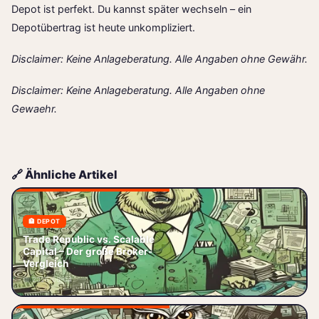
Depot ist perfekt. Du kannst später wechseln – ein
Depotübertrag ist heute unkompliziert.
Disclaimer: Keine Anlageberatung. Alle Angaben ohne Gewähr.
Disclaimer: Keine Anlageberatung. Alle Angaben ohne
Gewaehr.
🔗 Ähnliche Artikel
🏦 DEPOT
Trade Republic vs. Scalable
Trade Republic vs. Scalable
Capital – Der große Broker-
Capital – Welcher Broker passt
Vergleich
wirklich zu dir? Du willst endlich
📅 2026-06-04
anfangen zu investieren,