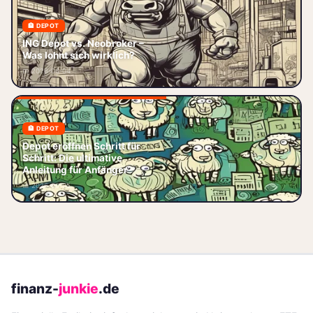
🏦 DEPOT
ING Depot vs. Neobroker – Was
lohnt sich wirklich? ING Depot
ING Depot vs. Neobroker –
vs. Neobroker – diese
Was lohnt sich wirklich?
Entscheidung stellen sich
📅 2026-06-04
aktuell ta
🏦 DEPOT
Depot eröffnen leicht gemacht –
Depot eröffnen Schritt für
Schritt‑für‑Schritt zum
Schritt: Die ultimative
passenden Broker, ETF‑Auswahl
Anleitung für Anfänger
und Steuertricks. Starte jetzt
📅 2026-06-05
dei
finanz-
junkie
.de