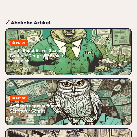
🔗 Ähnliche Artikel
🏦 DEPOT
Trade Republic vs. Scalable
Trade Republic vs. Scalable
Capital – Der große Broker-
Capital – Welcher Broker passt
Vergleich
wirklich zu dir? Du willst endlich
📅 2026-06-04
anfangen zu investieren,
🏦 DEPOT
Anfängerdepot 2026: Schritt
für Schritt zum ersten ETF-
Anfängerdepot aufbauen –
Sparplan. Broker-Vergleich
Schritt für Schritt
(Trade Republic, Scalable, ING),
📅 2026-06-13
Koste