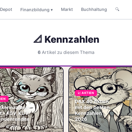
Depot
Markt
Buchhaltung
🔍
Finanzbildung ▾
📐 Kennzahlen
6
Artikel zu diesem Thema
DAX 40 A
den best
Kennzahl
KGV, KUV,
Woran m
Dividendenrendite
📈 AKTIEN
dein Geld
einfach erklärt –
Wenn du
inklusive aktueller
TIEN
DAX 40 Aktien
40 Aktie
2026-Werte für
nkennzahlen
mit den besten
besten
DAX und S&P
t – KGV, KUV,
Kennzahlen
500.
🏷️ DAX
endenrendite
2026
📏 KGV
📐 KUV
📊 Aktien
-06-13
📅 2026-06-04
💰 Dividende
📐 Kennz