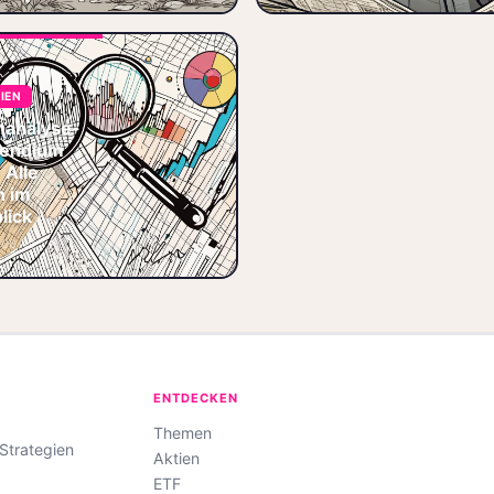
📐 Kennzahlen
🏷️ Deuts
Das ultimative
Aktienanalyse-
Kompendium 2026:
TIEN
Alle 28
Aktienanalysen,
nanalyse-
Kennzahlen wie KGV
endium
und KUV,
 Alle
Dividendenstrategien,
n im
🏷️ Aktien
lick
📊 Aktienanalyse
-06-19
🏷️ DAX
💻 Tech-Aktien
ENTDECKEN
Themen
-Strategien
Aktien
ETF