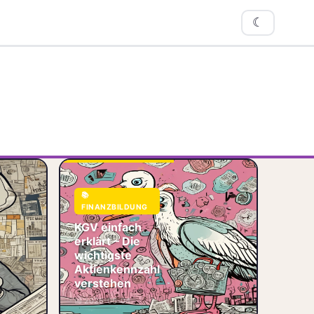
☾
ktien mit
en
KGV einf&auml;ch
📚
en 2025 –
erkl&auml;rt – Die
FINANZBILDUNG
achst du
wichtigste
 fest?
Aktienkennzahl
KGV einfach
 nach DAX
verstehen Du willst
erklärt – Die
n mit den
in Aktien
wichtigste
investieren, &o
Aktienkennzahl
📚 Finanzbildung
verstehen
analyse
📏 KGV
📅 2026-06-04
ahlen
📐 Kennzahlen