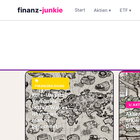
finanz-
junkie
Start
Aktien ▾
ETF ▾
KUV (Kurs-Umsatz-
📚
Verhältnis) 2026:
FINANZBILDUNG
Berechnung,
Beispiele Nvidia
Kurs-Umsatz-
~18, SAP ~5, Tesla
Verhältnis
~7 – Faustregeln
📈 AK
(KUV): Was es
und Grenzen der
ist und wie
Aktie
Kenn
man es
erklär
📐 KUV
berechnet
Divid
📐 Kennzahlen
📅 2026-06-13
📅 2026
📊 Aktienanalyse