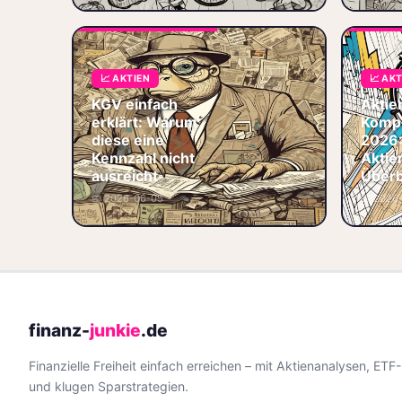
⚖️ Bewertung
KGV einfach erklärt:
📈 AKTIEN
📈 AK
Verstehe, warum
das KGV allein nicht
KGV einfach
Aktie
reicht und lerne, es
erklärt: Warum
Komp
mit KUV, KBV & Co
diese eine
2026:
zu kombinieren – je
Kennzahl nicht
Aktie
📏 KGV
ausreicht
Überb
📐 Kennzahlen
📅 2026-06-05
📅 2026
⚖️ Bewertung
📊 Aktienanalyse
finanz-
junkie
.de
Finanzielle Freiheit einfach erreichen – mit Aktienanalysen, ETF
und klugen Sparstrategien.