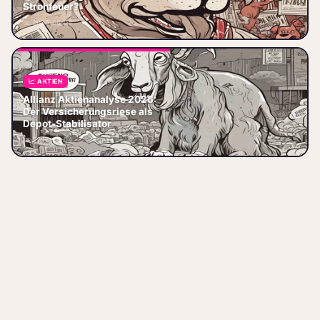
Comeback oder Strohfeuer? Die
Strohfeuer?
Adidas Aktie hat einiges hinter
📅 2026-06-04
sich. Wer das Papier 2022 o
📈 AKTIEN
Allianz Aktienanalyse 2026:
Allianz Aktienanalyse 2026:
Kennzahlen, Dividende,
Der Versicherungsriese als
Wachstumsstrategie. Ist die
Depot-Stabilisator
Allianz-Aktie aktuell ein Kauf?
📅 2026-06-04
Chancen u