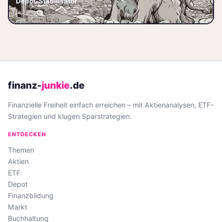
Depot-Stabilisator
Allianz-Aktie aktuell ein Kauf?
📅 2026-06-04
Chancen u
finanz-
junkie
.de
Finanzielle Freiheit einfach erreichen – mit Aktienanalysen, ETF-
Strategien und klugen Sparstrategien.
ENTDECKEN
Themen
Aktien
ETF
Depot
Finanzbildung
Markt
Buchhaltung