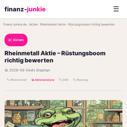
☰
finanz-
junkie
finanz-junkie.de
›
Aktien
›
Rheinmetall Aktie – Rüstungsboom richtig bewerten
📈 Aktien
Rheinmetall Aktie – Rüstungsboom
richtig bewerten
📅 2026-06-04
✍️ Stephan
🏷️ Rheinmetall
📊 Aktienanalyse
🏷️ DAX
🏷️ Rüstung