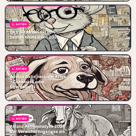
📈 AKTIEN
DAX 40 Aktien mit den besten
Kennzahlen 2025 – Woran
DAX 40 Aktien mit den
machst du dein Geld fest?
besten Kennzahlen 2026
Wenn du nach DAX 40 Aktien
📅 2026-06-04
mit den besten
📈 AKTIEN
Adidas Aktie nach der Krise
Adidas Aktie nach der Krise –
– Comeback oder
Comeback oder Strohfeuer? Die
Strohfeuer?
Adidas Aktie hat einiges hinter
📅 2026-06-04
sich. Wer das Papier 2022 o
📈 AKTIEN
Allianz Aktienanalyse 2026:
Allianz Aktienanalyse 2026:
Kennzahlen, Dividende,
Der Versicherungsriese als
Wachstumsstrategie. Ist die