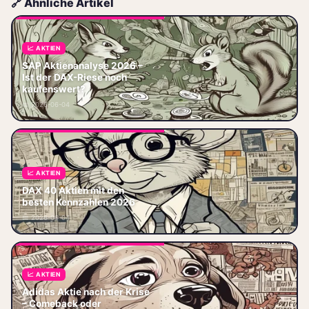
🔗 Ähnliche Artikel
📈 AKTIEN
SAP Aktienanalyse 2025 – Ist
SAP Aktienanalyse 2026 –
der DAX-Riese noch
Ist der DAX-Riese noch
kaufenswert? SAP ist aktuell
kaufenswert?
der absolute Laufstiefel im DAX.
📅 2026-06-04
Wer die T
📈 AKTIEN
DAX 40 Aktien mit den besten
Kennzahlen 2025 – Woran
DAX 40 Aktien mit den
machst du dein Geld fest?
besten Kennzahlen 2026
Wenn du nach DAX 40 Aktien
📅 2026-06-04
mit den besten
📈 AKTIEN
Adidas Aktie nach der Krise
Adidas Aktie nach der Krise –
– Comeback oder