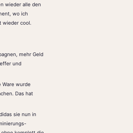
en wieder alle den
ment, wo ich
 wieder cool.
pagnen, mehr Geld
effer und
te Ware wurde
achen. Das hat
didas sie nun in
iminierungs-
 ohne komplett die