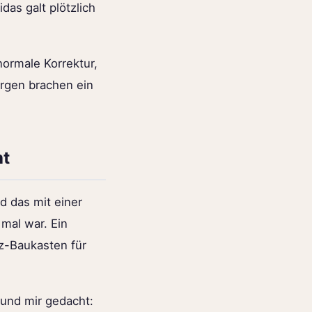
as galt plötzlich
normale Korrektur,
argen brachen ein
ht
 das mit einer
 mal war. Ein
nz-Baukasten für
und mir gedacht: