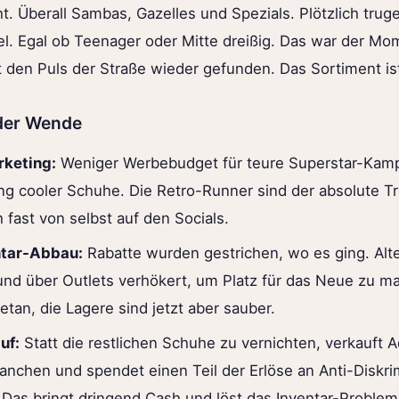
t. Überall Sambas, Gazelles und Spezials. Plötzlich trug
fel. Egal ob Teenager oder Mitte dreißig. Das war der Mo
 den Puls der Straße wieder gefunden. Das Sortiment ist
 der Wende
rketing:
Weniger Werbebudget für teure Superstar-Kam
ung cooler Schuhe. Die Retro-Runner sind der absolute Tr
 fast von selbst auf den Socials.
ntar-Abbau:
Rabatte wurden gestrichen, wo es ging. Al
nd über Outlets verhökert, um Platz für das Neue zu m
etan, die Lagere sind jetzt aber sauber.
uf:
Statt die restlichen Schuhe zu vernichten, verkauft A
Tranchen und spendet einen Teil der Erlöse an Anti-Diskr
 Das bringt dringend Cash und löst das Inventar-Problem