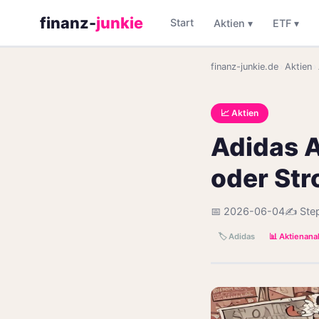
finanz-
junkie
Start
Aktien ▾
ETF ▾
finanz-junkie.de
›
Aktien
›
📈 Aktien
Adidas A
oder Str
📅 2026-06-04
✍️ Ste
🏷️ Adidas
📊 Aktienana