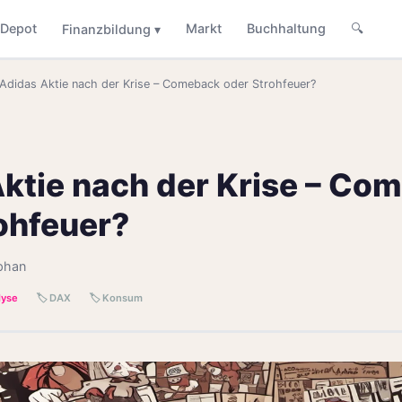
Depot
Markt
Buchhaltung
🔍
Finanzbildung ▾
Adidas Aktie nach der Krise – Comeback oder Strohfeuer?
ktie nach der Krise – Co
ohfeuer?
phan
lyse
🏷️ DAX
🏷️ Konsum