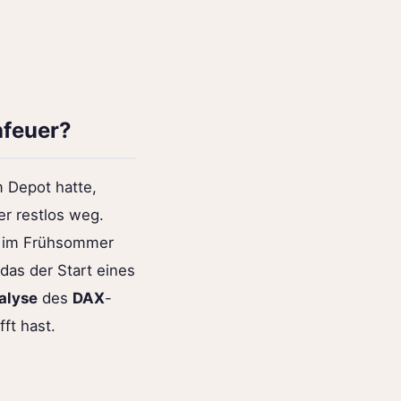
hfeuer?
m Depot hatte,
er restlos weg.
t, im Frühsommer
das der Start eines
alyse
des
DAX
-
fft hast.