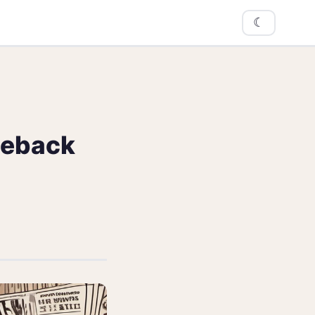
☾
meback