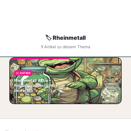
🏷️ Rheinmetall
1
Artikel zu diesem Thema
Rheinmetall Aktie –
Rüstungsboom richtig
bewerten Die Rheinmetall
📈 AKTIEN
Aktie hat sich in den letzten
Rheinmetall Aktie –
Jahren von einem unbeka
Rüstungsboom richtig
bewerten
🏷️ Rheinmetall
📊 Aktienanalyse
🏷️ DAX
📅 2026-06-04
🏷️ Rüstung