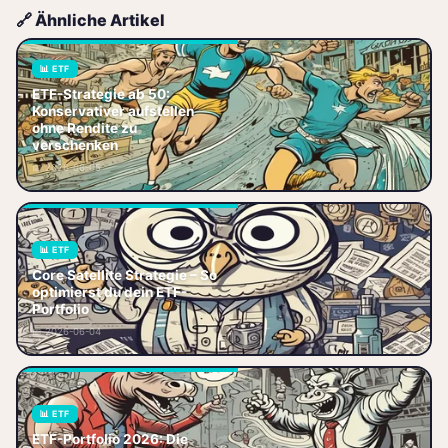
🔗 Ähnliche Artikel
📊 ETF
ETF-Strategie ab 50:
ETF-Strategie ab 50:
Konservativer aufstellen
Konservativ investieren,
ohne Rendite zu
Steuer‑Optimierung nutzen und
verschenken
Rendite steigern. Jetzt die
📅 2026-06-05
passende Strateg
📊 ETF
Core Satellite Strategie – So
Core Satellite Strategie – So
optimierst du dein ETF-
optimierst du dein ETF-Portfolio
Portfolio
Dein ETF-Portfolio läuft, aber du
📅 2026-06-04
willst mehr? Du hast da
📊 ETF
Welche ETF-Kombination passt
ETF-Portfolio 2026: Die