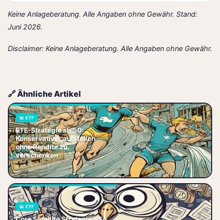
Keine Anlageberatung. Alle Angaben ohne Gewähr. Stand:
Juni 2026.
Disclaimer: Keine Anlageberatung. Alle Angaben ohne Gewähr.
🔗 Ähnliche Artikel
📊 ETF
ETF-Strategie ab 50:
ETF-Strategie ab 50:
Konservativer aufstellen
Konservativ investieren,
ohne Rendite zu
Steuer‑Optimierung nutzen und
verschenken
Rendite steigern. Jetzt die
📅 2026-06-05
passende Strateg
📊 ETF
Core Satellite Strategie – So