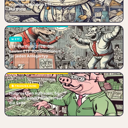
Core Satellite Strategie – So
optimierst du dein ETF-
optimierst du dein ETF-Portfolio
Portfolio
Dein ETF-Portfolio läuft, aber du
📅 2026-06-04
willst mehr? Du hast da
📊 ETF
Welche ETF-Kombination passt
ETF-Portfolio 2026: Die
zu dir? Core-Satellite, Multi-
besten ETF-Kombinationen
Asset oder doch nur ein ETF?
für jeden Anlegertyp
Wir vergleichen die besten
📅 2026-06-04
Portf
📚 FINANZBILDUNG
Notgroschen aufbauen:
Notgroschen aufbauen: So
Ermittele die optimale Summe,
viel Geld gehört wirklich auf
wähle das passende
die Seite
Tagesgeldkonto und steigere
📅 2026-06-05
dein Polster – starte