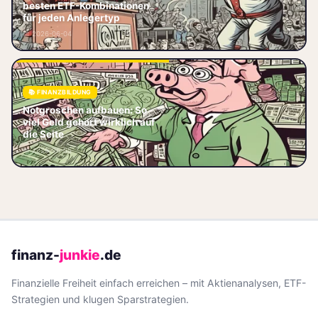
zu dir? Core-Satellite, Multi-
besten ETF-Kombinationen
Asset oder doch nur ein ETF?
für jeden Anlegertyp
Wir vergleichen die besten
📅 2026-06-04
Portf
📚 FINANZBILDUNG
Notgroschen aufbauen:
Notgroschen aufbauen: So
Ermittele die optimale Summe,
viel Geld gehört wirklich auf
wähle das passende
die Seite
Tagesgeldkonto und steigere
📅 2026-06-05
dein Polster – starte
finanz-
junkie
.de
Finanzielle Freiheit einfach erreichen – mit Aktienanalysen, ETF-
Strategien und klugen Sparstrategien.