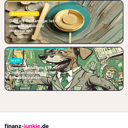
📚 FINANZBILDUNG
Gold als Geldanlage 2026:
Gold als Geldanlage: Ist es
Goldpreis bei 3.200+,
sinnvoll in Gold zu
Zentralbanken kaufen,
investieren?
Zinswende. Portfolio-Allokation
📅 2026-06-13
5-15%, ETFs oder B
📊 ETF
Emerging Markets ETF –
Emerging Markets ETF –
Chancen und Risiken der
Chancen und Risiken der
Schwellenländer Du schaust auf
Schwellenländer
dein Depot und es gähnt dich
📅 2026-06-04
an? Alles vol
finanz-
junkie
.de