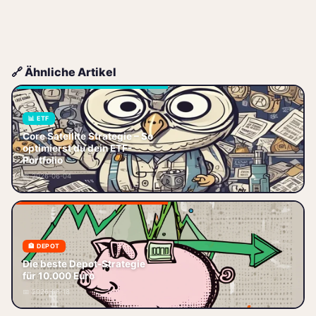
🔗 Ähnliche Artikel
📊 ETF
Core Satellite Strategie – So
Core Satellite Strategie – So
optimierst du dein ETF-
optimierst du dein ETF-Portfolio
Portfolio
Dein ETF-Portfolio läuft, aber du
📅 2026-06-04
willst mehr? Du hast da
🏦 DEPOT
Die beste Depot-Strategie für
Die beste Depot-Strategie
10.000 Euro – So legst du jetzt
für 10.000 Euro
richtig los Stell dir vor: Du hast
📅 2026-06-18
10.000 Euro auf der ho