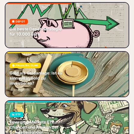
🏦 DEPOT
Die beste Depot-Strategie für
Die beste Depot-Strategie
10.000 Euro – So legst du jetzt
für 10.000 Euro
richtig los Stell dir vor: Du hast
📅 2026-06-18
10.000 Euro auf der ho
📚 FINANZBILDUNG
Gold als Geldanlage 2026:
Gold als Geldanlage: Ist es
Goldpreis bei 3.200+,
sinnvoll in Gold zu
Zentralbanken kaufen,
investieren?
Zinswende. Portfolio-Allokation
📅 2026-06-13
5-15%, ETFs oder B
📊 ETF
Emerging Markets ETF –
Emerging Markets ETF –
Chancen und Risiken der
Chancen und Risiken der
Schwellenländer Du schaust auf
Schwellenländer