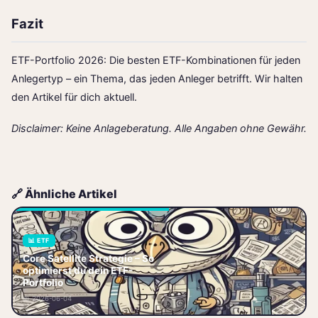
Fazit
ETF-Portfolio 2026: Die besten ETF-Kombinationen für jeden
Anlegertyp – ein Thema, das jeden Anleger betrifft. Wir halten
den Artikel für dich aktuell.
Disclaimer: Keine Anlageberatung. Alle Angaben ohne Gewähr.
🔗 Ähnliche Artikel
📊 ETF
Core Satellite Strategie – So
Core Satellite Strategie – So
optimierst du dein ETF-
optimierst du dein ETF-Portfolio
Portfolio
Dein ETF-Portfolio läuft, aber du
📅 2026-06-04
willst mehr? Du hast da