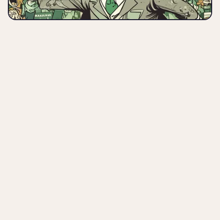
dein Depot und es gähnt dich
📅 2026-06-04
an? Alles vol