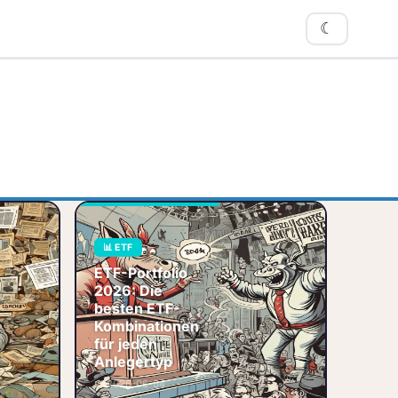
☾
Welche ETF-
📊 ETF
Kombination passt
ETF-Portfolio
zu dir? Core-
xx 600 ETF
Satellite, Multi-
ste Europa-
2026: Die
Asset oder doch
 Wer in
besten ETF-
nur ein ETF? Wir
nvestieren
Kombinationen
vergleichen die
t oft wie
für jeden
besten Portf
s vorm
Anlegertyp
r D
📊 ETF
💼 Portfolio
📅 2026-06-04
🏷️ Europa
♟️ Strategie