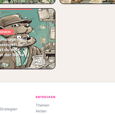
🎯 Diversifikation
🎯 Divers
Risikomanagement
an der Börse
einfach erklärt:
Positionsgrößen,
Stop Loss,
LGEMEIN
Diversifikation und
die richtige
komanagement
Strategie fü
nsteiger: So
zt du dein
🛡️
Risikomanagement
an der Börse
🚀 Einsteiger
-06-04
♟️ Strategie
🎯 Diversifikation
ENTDECKEN
Themen
-Strategien
Aktien