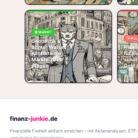
🛡️ Krisenschutz
Geopolitik & Börse:
DAX bei
📰 MARKT
24 974 Punkten,
💡 AL
Goldrekord
Geopolitik &
2 840 USD, Brent
Börse: Warum
Risi
71,80 USD – wie
Konflikte die
für Ei
Konflikte 2026 die
Märkte 2026
schüt
Märkte pr
prägen
Geld 
🏷️ Geopolitik
📅 2026-06-05
📅 2026
🏷️ Markt
🏷️ Risiko
🎯 Diversifikation
finanz-
junkie
.de
Finanzielle Freiheit einfach erreichen – mit Aktienanalysen, ETF
und klugen Sparstrategien.