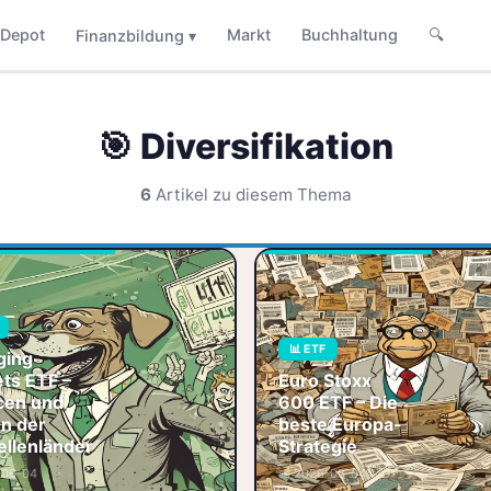
Depot
Markt
Buchhaltung
🔍
Finanzbildung ▾
🎯 Diversifikation
6
Artikel zu diesem Thema
Emerging Markets
ETF – Chancen
und Risiken der
Schwellenländer
Du schaust auf
Euro Sto
📊 ETF
dein Depot und es
– Die be
ging
gähnt dich an?
Strategie
ts ETF –
Euro Stoxx
Alles vol
Europa i
cen und
600 ETF – Die
will, steh
en der
📊 ETF
beste Europa-
der Och
🏷️ Emerging
llenländer
Strategie
Berg. De
Markets
-06-04
📅 2026-06-04
📈 Rendite
📊 ETF