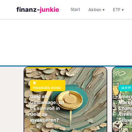
finanz-
junkie
Start
Aktien ▾
ETF ▾
Gold als Geldanlage
📚
2026: Goldpreis bei
FINANZBILDUNG
📊 ETF
3.200+,
Zentralbanken
Gold als
Emer
kaufen, Zinswende.
Geldanlage: Ist
Marke
Portfolio-Allokation
es sinnvoll in
Chan
5-15%, ETFs oder B
Gold zu
Risik
🥇 Gold
investieren?
Schwe
💎 Edelmetalle
📅 2026-06-13
📅 2026
🎯 Diversifikation