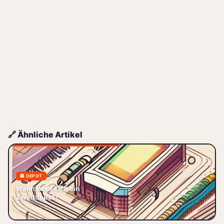
🔗 Ähnliche Artikel
🏦 DEPOT
Wann lohnt sich ein Zweitdepot?
Wann lohnt sich ein
Ich selbst habe lange mit nur
Zweitdepot?
einem Depot gearbeitet. Alles
📅 2026-08-03
schön zentral bei einer Ban