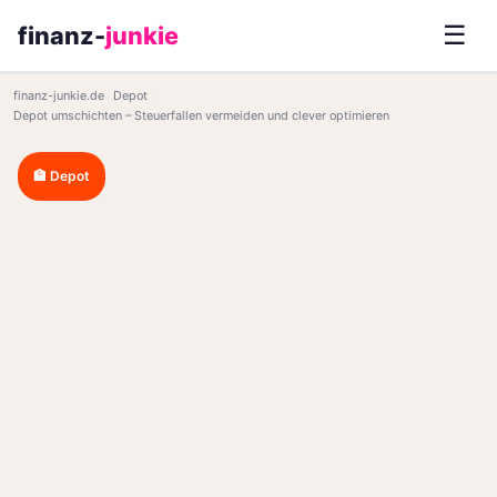
☰
finanz-
junkie
finanz-junkie.de
›
Depot
›
Depot umschichten – Steuerfallen vermeiden und clever optimieren
🏦 Depot