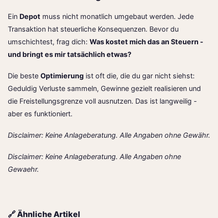
Ein
Depot
muss nicht monatlich umgebaut werden. Jede
Transaktion hat steuerliche Konsequenzen. Bevor du
umschichtest, frag dich:
Was kostet mich das an Steuern -
und bringt es mir tatsächlich etwas?
Die beste
Optimierung
ist oft die, die du gar nicht siehst:
Geduldig Verluste sammeln, Gewinne gezielt realisieren und
die Freistellungsgrenze voll ausnutzen. Das ist langweilig -
aber es funktioniert.
Disclaimer: Keine Anlageberatung. Alle Angaben ohne Gewähr.
Disclaimer: Keine Anlageberatung. Alle Angaben ohne
Gewaehr.
🔗 Ähnliche Artikel