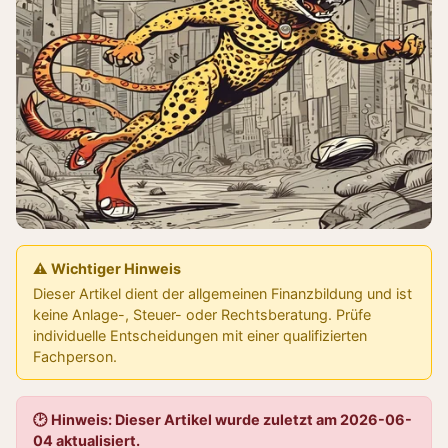
⚠️ Wichtiger Hinweis
Dieser Artikel dient der allgemeinen Finanzbildung und ist
keine Anlage-, Steuer- oder Rechtsberatung. Prüfe
individuelle Entscheidungen mit einer qualifizierten
Fachperson.
🕑 Hinweis: Dieser Artikel wurde zuletzt am 2026-06-
04 aktualisiert.