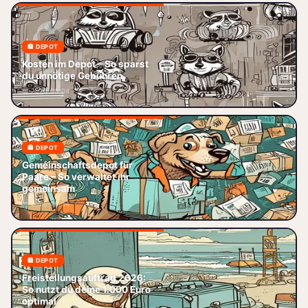
🏦 DEPOT
Kosten im Depot – So sparst du
Kosten im Depot – So sparst
unnötige Gebühren Kosten im
du unnötige Gebühren
Depot sind wie ein langsamer
📅 2026-06-04
Blutstropfen. Du merkst es anfa
🏦 DEPOT
Gemeinschaftsdepot für Paare
Gemeinschaftsdepot für
– So verwaltet ihr gemeinsam
Paare – So verwaltet ihr
Geld ist immer noch ein
gemeinsam
Tabuthema. Bei Paaren oft erst
📅 2026-06-04
recht.
🏦 DEPOT
Freistellungsauftrag 2026:
Freistellungsauftrag 2026:
Nutze die vollen 1.000 €
So nutzt du deine 1.000 Euro
Steuerfreibetrag, teile ihn bei
optimal