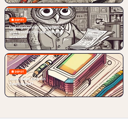
🏦 DEPOT
Depotgebühren verstehen: So
Depotgebühren verstehen:
hoch sind deine tatsächlichen
Was kostet dich dein Broker
Kosten – vergleiche Broker,
wirklich?
spare bis zu 80 % und optimiere
📅 2026-06-05
je
🏦 DEPOT
Wann lohnt sich ein Zweitdepot?
Wann lohnt sich ein
Ich selbst habe lange mit nur
Zweitdepot?
einem Depot gearbeitet. Alles
📅 2026-08-03
schön zentral bei einer Ban