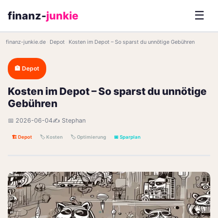
☰
finanz-
junkie
finanz-junkie.de
›
Depot
›
Kosten im Depot – So sparst du unnötige Gebühren
🏦 Depot
Kosten im Depot – So sparst du unnötige
Gebühren
📅 2026-06-04
✍️ Stephan
🏗️ Depot
🏷️ Kosten
🏷️ Optimierung
📅 Sparplan