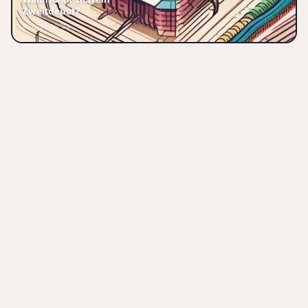
Ich selbst habe lange mit nur
Zweitdepot?
einem Depot gearbeitet. Alles
📅 2026-08-03
schön zentral bei einer Ban