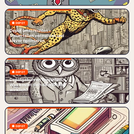
Aktien oder ETFs gekauft – und
🏦 DEPOT
Depot umschichten –
Depot umschichten –
Steuerfallen vermeiden und
Steuerfallen vermeiden und
clever optimieren Du willst dein
clever optimieren
Depot endlich mal richtig
📅 2026-06-04
aufräumen? Al
🏦 DEPOT
Depotgebühren verstehen: So
Depotgebühren verstehen:
hoch sind deine tatsächlichen
Was kostet dich dein Broker
Kosten – vergleiche Broker,
wirklich?
spare bis zu 80 % und optimiere
📅 2026-06-05
je
🏦 DEPOT
Wann lohnt sich ein Zweitdepot?
Wann lohnt sich ein