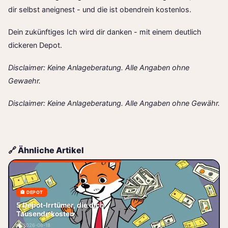
dir selbst aneignest - und die ist obendrein kostenlos.
Dein zukünftiges Ich wird dir danken - mit einem deutlich
dickeren Depot.
Disclaimer: Keine Anlageberatung. Alle Angaben ohne
Gewaehr.
Disclaimer: Keine Anlageberatung. Alle Angaben ohne Gewähr.
🔗 Ähnliche Artikel
🏦 DEPOT
5 Depot-Irrtümer, die dich
5 Depot-Irrtümer, die dich
Tausende kosten Du hast dein
Tausende kosten
erstes Depot eröffnet, ein paar
📅 2026-06-18