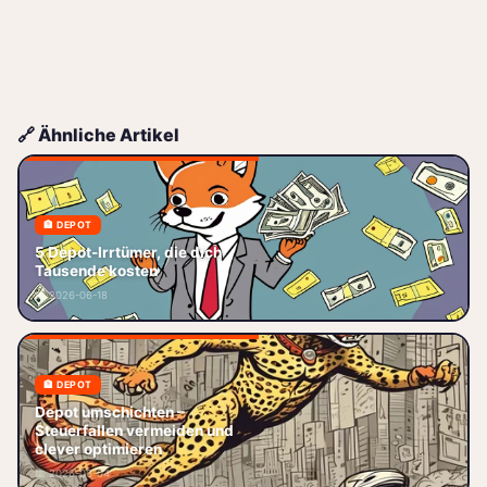
🔗 Ähnliche Artikel
🏦 DEPOT
5 Depot-Irrtümer, die dich
5 Depot-Irrtümer, die dich
Tausende kosten Du hast dein
Tausende kosten
erstes Depot eröffnet, ein paar
📅 2026-06-18
Aktien oder ETFs gekauft – und
🏦 DEPOT
Depot umschichten –
Depot umschichten –
Steuerfallen vermeiden und
Steuerfallen vermeiden und
clever optimieren Du willst dein
clever optimieren
Depot endlich mal richtig
📅 2026-06-04
aufräumen? Al