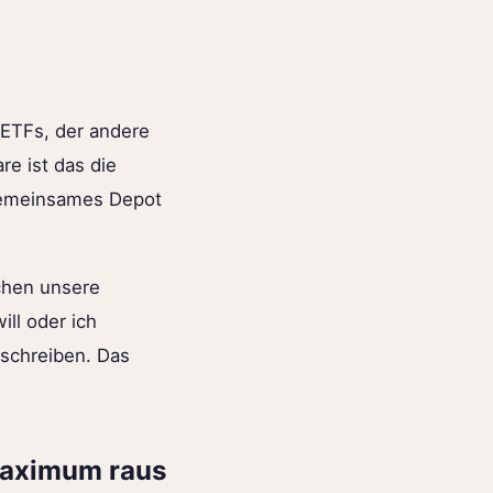
 ETFs, der andere
re ist das die
n gemeinsames Depot
chen unsere
ll oder ich
rschreiben. Das
 Maximum raus