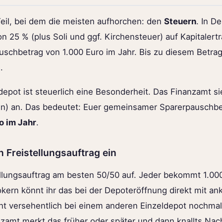
il, bei dem die meisten aufhorchen: den
Steuern
. In D
 25 % (plus Soli und ggf. Kirchensteuer) auf Kapitalertr
uschbetrag von 1.000 Euro im Jahr. Bis zu diesem Betrag
.
epot ist steuerlich eine Besonderheit. Das Finanzamt s
) an. Das bedeutet: Euer gemeinsamer Sparerpauschb
o im Jahr
.
en Freistellungsauftrag ein
stellungsauftrag am besten 50/50 auf. Jeder bekommt 1.00
kern könnt ihr das bei der Depoteröffnung direkt mit ank
icht versehentlich bei einem anderen Einzeldepot nochmal
nanzamt merkt das früher oder später und dann knallts Na