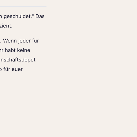
m geschuldet." Das
zient.
n. Wenn jeder für
hr habt keine
inschaftsdepot
o für euer