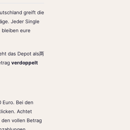
eutschland greift die
äge. Jeder Single
 bleiben eure
ieht das Depot als两
etrag
verdoppelt
0 Euro. Bei den
licken. Achtet
 den vollen Betrag
chzahlungen.