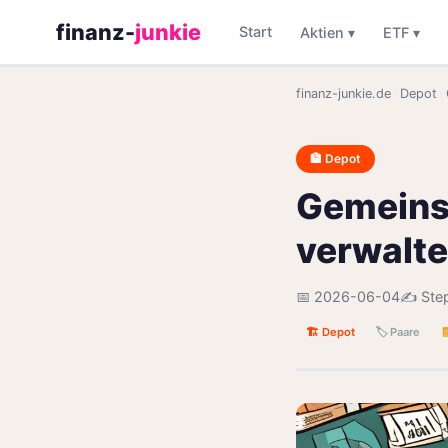
finanz-
junkie
Start
Aktien ▾
ETF ▾
finanz-junkie.de
›
Depot
›
🏦 Depot
Gemeinsc
verwalte
📅 2026-06-04
✍️ Ste
🏗️ Depot
🏷️ Paare
