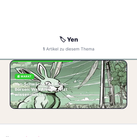
🏷️ Yen
1
Artikel zu diesem Thema
Yen‑Schwäche: 1 USD =
158 JPY – DAX +0,12 % bei
24.974, Nikkei –41 % seit
📰 MARKT
Jahresbeginn, Gold
Yen-Schwäche und Asien-
2.840 USD/Unze. Was
Börsen: Was Anleger jetzt
Anleger
wissen müssen
🏷️ Japan
🏷️ Asien
🏷️ Yen
📅 2026-06-05
🏷️ Markt