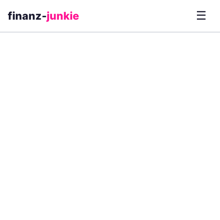
☰
finanz-
junkie