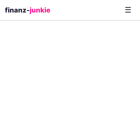
☰
finanz-
junkie