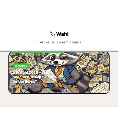
🏷️ Wahl
1
Artikel zu diesem Thema
US-Wahl 2025 – Was
bedeuten Trumps Pläne für
📰 MARKT
die Börse? Die US-Wahl 2025
US-Wahl 2026 – Was
ist Geschichte, aber die
bedeuten Trumps Pläne
Folgen für dein Depot
für die Börse?
🏷️ Markt
🇺🇸 USA
🏷️ Wahl
📅 2026-06-04
🏷️ Makro