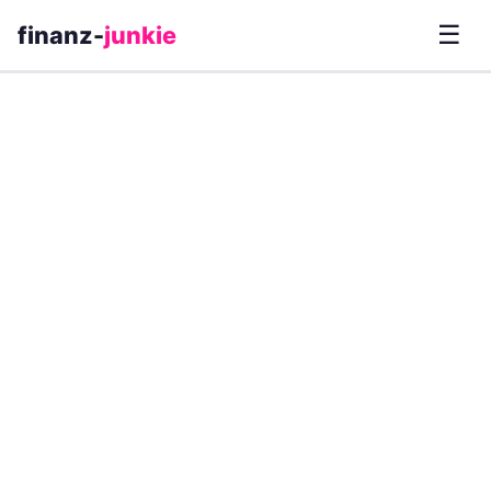
☰
finanz-
junkie