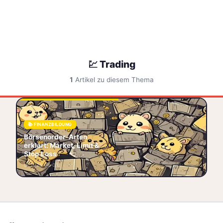
💹 Trading
1
Artikel zu diesem Thema
Market Order, Limit Order,
Stop Loss einfach erklärt.
📚 FINANZBILDUNG
Lerne die wichtigsten
Börsenorder-Arten
Börsenorder-Arten für dein
erklärt: Market, Limit &
erstes Trading –
Stop Loss
📉 Börse
💹 Trading
📅 2026-06-03
🚀 Einsteiger
📝 Orderarten