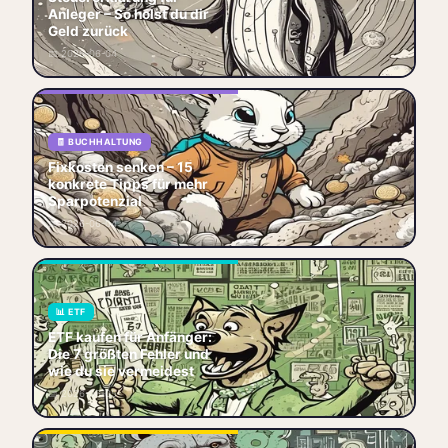
beim Investieren. Doch am
Anleger – So holst du dir
Ende de
Geld zurück
📚 Finanzbildung
🧾 Steuern
📅 2026-06-04
🏷️ Anleger
💡 Tipps
Fixkosten senken – 15
konkrete Tipps für mehr
🧾 BUCHHALTUNG
Sparpotenzial Fixkosten
Fixkosten senken – 15
senken ist der absolute
konkrete Tipps für mehr
Gamechanger, wenn du endl
Sparpotenzial
🏷️ Buchhaltung
🐷 Sparen
📅 2026-06-04
📋 Budget
💡 Tipps
ETF kaufen für Anfänger:
Vermeide die 7 häufigsten
📊 ETF
Fehler, finde den besten ETF
ETF kaufen für Anfänger:
& spare Kosten – setz jetzt
Die 7 größten Fehler und
die Tipp
wie du sie vermeidest
📊 ETF
🚀 Einsteiger
📅 2026-06-05
⚠️ Fehler
🌱 Anfänger