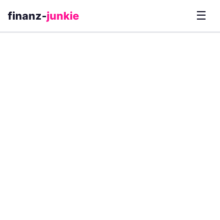
☰
finanz-
junkie