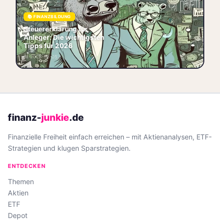
Steuererklärung für Anleger:
Nutze 2026 den 1.000 €
📚 FINANZBILDUNG
Sparer‑Pauschbetrag, setze
Steuererklärung für
Freistellungsauftrag richtig
Anleger: Die wichtigsten
und spare bi
Tipps für 2026
🧾 Steuern
🏷️ Steuererklärung
📅 2026-06-05
📚 Finanzbildung
💡 Tipps
finanz-
junkie
.de
Finanzielle Freiheit einfach erreichen – mit Aktienanalysen, ETF-
Strategien und klugen Sparstrategien.
ENTDECKEN
Themen
Aktien
ETF
Depot