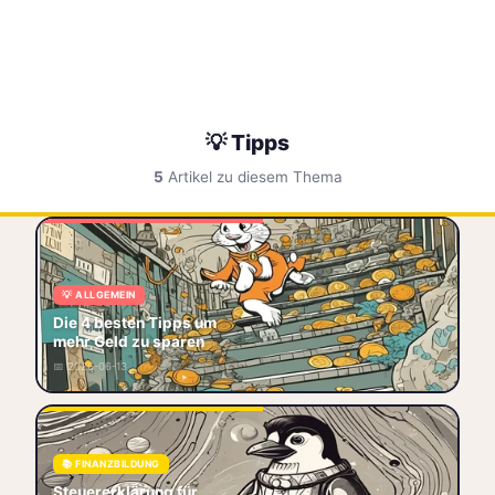
💡 Tipps
5
Artikel zu diesem Thema
Sparen 2026: 4 konkrete
Tipps bei 2,6% Inflation.
Streaming-Abos kündigen,
💡 ALLGEMEIN
Tagesgeld-Zinsen sichern,
Die 4 besten Tipps um
Energiekosten senke
mehr Geld zu sparen
🐷 Sparen
📋 Budget
📅 2026-06-13
🎯 Sparquote
💡 Tipps
Steuererklärung für Anleger –
So holst du dir Geld zurück
📚 FINANZBILDUNG
Jeder Euro zählt, besonders
Steuererklärung für