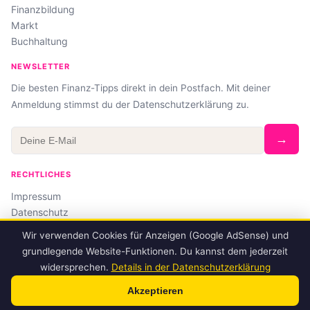
Finanzbildung
Markt
Buchhaltung
NEWSLETTER
Die besten Finanz-Tipps direkt in dein Postfach. Mit deiner
Datenschutzerklärung
Anmeldung stimmst du der
zu.
→
RECHTLICHES
Impressum
Datenschutz
Affiliate-Hinweis
Wir verwenden Cookies für Anzeigen (Google AdSense) und
grundlegende Website-Funktionen. Du kannst dem jederzeit
widersprechen.
Details in der Datenschutzerklärung
© 2026 finanz-junkie.de
Akzeptieren
Keine Anlageberatung · Alle Angaben ohne Gewähr