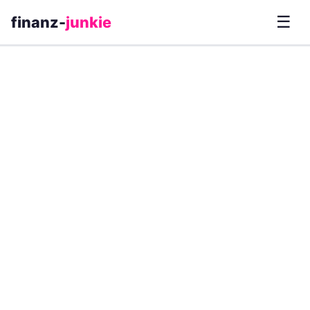
☰
finanz-
junkie