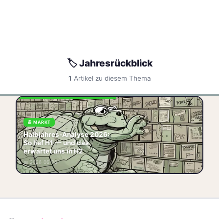
🏷️ Jahresrückblick
1
Artikel zu diesem Thema
Halbjahresanalyse 2026: So
📰 MARKT
entwickeln sich DAX, EZB-
Halbjahres-Analyse 2026:
Politik und dein Depot im
So lief H1 — und das
ersten Halbjahr.
erwartet uns in H2
🏷️ Halbjahres-Analyse
🏷️ DAX
📅 2026-06-06
🏷️ Markt
🏷️ H1 2026