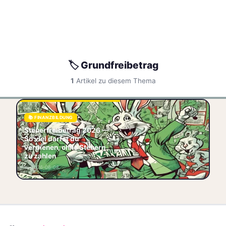
🏷️ Grundfreibetrag
1
Artikel zu diesem Thema
Was ist der Steuerfreibetrag
und warum sollte dich das
📚 FINANZBILDUNG
interessieren? Du arbeitest
Steuerfreibetrag 2026 —
hart, bekommst dein Gehalt -
So viel darfst du
und dan
verdienen, ohne Steuern
zu zahlen
🧾 Steuern
📚 Finanzbildung
🏷️ Grundfreibetrag
📅 2026-06-08
🏷️ Einkommensteuer