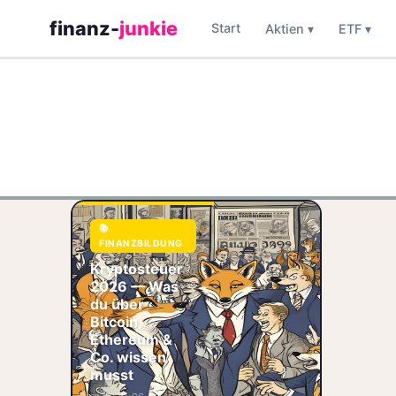
finanz-
junkie
Start
Aktien ▾
ETF ▾
📚
FINANZBILDUNG
Kryptosteuer 2026
Kryptosteuer
— Was du über
Bitcoin, Ethereum &
2026 — Was
Co. wissen musst
du über
Du hast 2021
Bitcoin,
Bitcoin gekauft,
Ethereum &
2024 Ethereum ge
Co. wissen
🏷️ Krypto
musst
🧾 Steuern