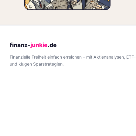
📅 2026-06-08
🏷️ Bitcoin
🏷️ Ethereum
finanz-
junkie
.de
Finanzielle Freiheit einfach erreichen – mit Aktienanalysen, ETF
und klugen Sparstrategien.