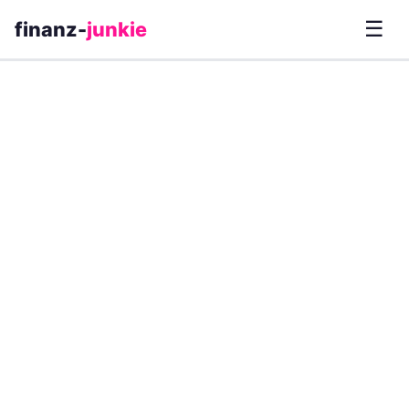
☰
finanz-
junkie