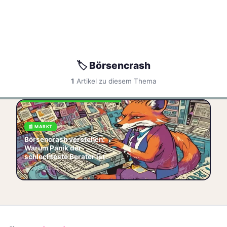
🏷️ Börsencrash
1
Artikel zu diesem Thema
Börsencrash verstehen: So
nutzen Sie Muster,
📰 MARKT
Psychologie & ETF-
Börsencrash verstehen:
Strategien, um Panik zu
Warum Panik der
vermeiden und langfristig zu
schlechteste Berater ist
🧠 Psychologie
🏷️ Markt
📅 2026-06-05
🏷️ Börsencrash
🏷️ Historie