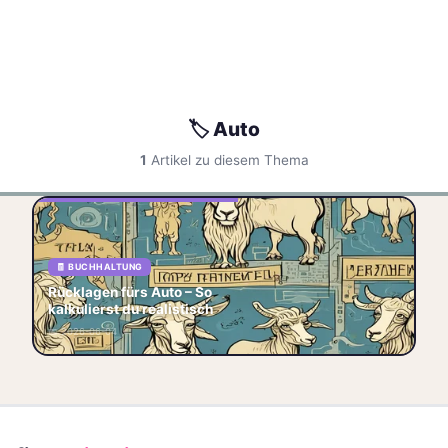
🏷️ Auto
1
Artikel zu diesem Thema
Rücklagen fürs Auto – So
kalkulierst du realistisch Dein
Auto kostet dich mehr, als du
🧾 BUCHHALTUNG
denkst. Die meisten
Rücklagen fürs Auto – So
Autofahrer k
kalkulierst du realistisch
🏷️ Buchhaltung
🏷️ Auto
📅 2026-06-04
🏷️ Rücklagen
📋 Budget