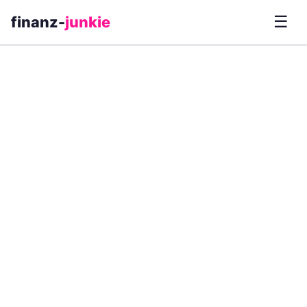
☰
finanz-
junkie