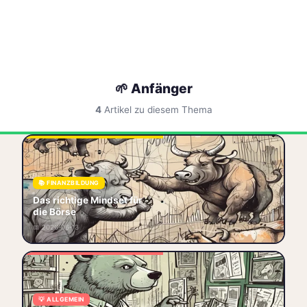
🌱 Anfänger
4
Artikel zu diesem Thema
Börsenpsychologie 2026: KI-
Hype-FOMO, Zinsängste und
Rebalancing – warum der
📚 FINANZBILDUNG
Kopf dein wichtigstes Kapital
Das richtige Mindset für
ist.
die Börse
🧠 Psychologie
📉 Börse
📅 2026-06-13
🌱 Anfänger
📚 Finanzbildung
5 Börsenfehler 2026: KI-
Hype-Falle, Zinswende-Panik,
Recency Bias, Neo-Broker-
💡 ALLGEMEIN