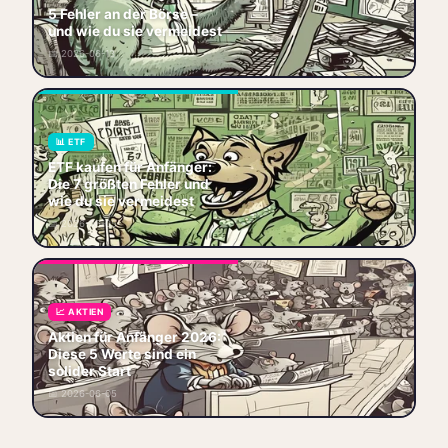
Kosten – und wie Du sie
5 Fehler an der Börse –
vermeidest.
und wie du sie vermeidest
🌱 Anfänger
🧠 Psychologie
📅 2026-06-13
📉 Börse
⚠️ Fehler
ETF kaufen für Anfänger:
Vermeide die 7 häufigsten
📊 ETF
Fehler, finde den besten ETF
ETF kaufen für Anfänger:
& spare Kosten – setz jetzt
Die 7 größten Fehler und
die Tipp
wie du sie vermeidest
📊 ETF
🚀 Einsteiger
📅 2026-06-05
⚠️ Fehler
🌱 Anfänger
Aktien für Anfänger 2026:
Entdecke 5 solide Werte mit
📈 AKTIEN
Dividende, Wachstum &
Aktien für Anfänger 2026:
Stabilität – starte jetzt dein
Diese 5 Werte sind ein
Portfolio
solider Start
🏷️ Aktien
🚀 Einsteiger
📅 2026-06-05
🌱 Anfänger
💰 Dividende