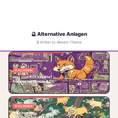
🔮 Alternative Anlagen
2
Artikel zu diesem Thema
P2P-Kredite 2026: Rendite
mit Mintos, Bondora,
PeerBerry & Estateguru –
💡 ALLGEMEIN
Plattform-Vergleich, EU-
Was sind P2P Kredite? –
Regulierung ECSP-VO,
Rendite mit Mintos & Co.
🤝 P2P
🏛️ Mintos
📈 Rendite
📅 2026-06-13
🔮 Alternative Anlagen
Anleihen für Privatanleger:
💡 ALLGEMEIN
stabile Erträge, steuerliche
Anleihen für
Vorteile und geringes Risiko –
Privatanleger: Die