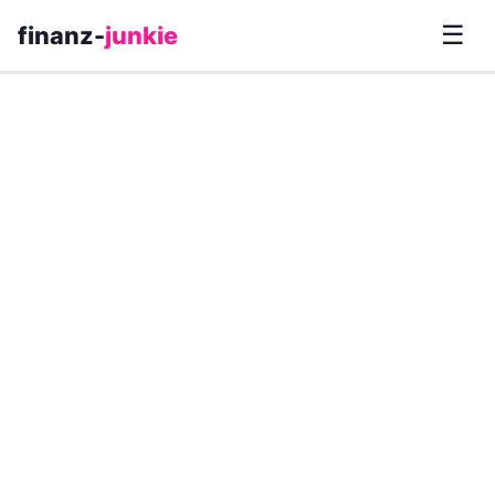
☰
finanz-
junkie