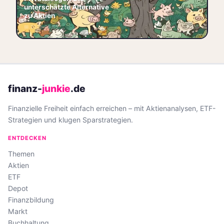
jetzt informieren und Ihr
unterschätzte Alternative
Portfo
zu Aktien
🏷️ Anleihen
🏷️ Bonds
📅 2026-06-05
📈 Rendite
🏷️ Sicherheit
finanz-
junkie
.de
Finanzielle Freiheit einfach erreichen – mit Aktienanalysen, ETF-
Strategien und klugen Sparstrategien.
ENTDECKEN
Themen
Aktien
ETF
Depot
Finanzbildung
Markt
Buchhaltung