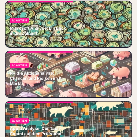
📈 AKTIEN
Microsoft 2026: Azure knackt
Microsoft Analyse: Ein Blick
75 Mrd. $, KI-Copilot wächst,
in die Zukunft
Aktie bei 390 $. Aktuelle
📅 2026-06-13
Analyse mit konkreten Zahlen.
📈 AKTIEN
Nvidia Aktienanalyse 2026:
Nvidia Aktienanalyse:
Quartalszahlen, Blackwell &
Chancen und Risiken im KI-
Rubin-Chips, Konkurrenz AMD,
Markt
Bewertung KGV 35-40. Lohnt
📅 2026-06-13
sich
📈 AKTIEN
Apple Aktienanalyse 2026:
Kurs, KI-Strategie, iPhone-
Apple Analyse: Der Tech-
Verkäufe, Services-Wachstum
Gigant auf dem Prüfstand