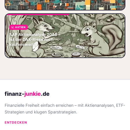
und Vision Pro – ist der Tech-
📅 2026-06-13
Gigant no
📈 AKTIEN
SAP Aktienanalyse 2025 – Ist
SAP Aktienanalyse 2026 –
der DAX-Riese noch
Ist der DAX-Riese noch
kaufenswert? SAP ist aktuell
kaufenswert?
der absolute Laufstiefel im DAX.
📅 2026-06-04
Wer die T
finanz-
junkie
.de
Finanzielle Freiheit einfach erreichen – mit Aktienanalysen, ETF-
Strategien und klugen Sparstrategien.
ENTDECKEN