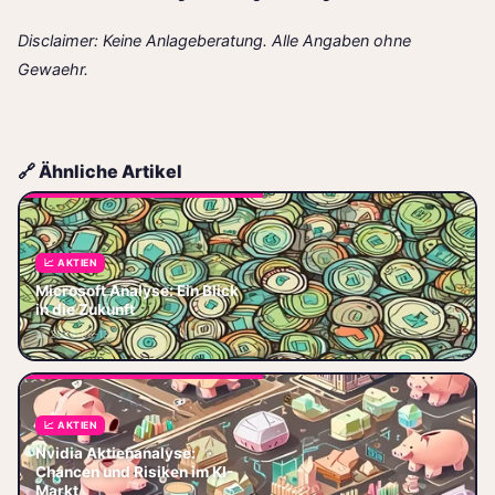
Disclaimer: Keine Anlageberatung. Alle Angaben ohne
Gewaehr.
🔗 Ähnliche Artikel
📈 AKTIEN
Microsoft 2026: Azure knackt
Microsoft Analyse: Ein Blick
75 Mrd. $, KI-Copilot wächst,
in die Zukunft
Aktie bei 390 $. Aktuelle
📅 2026-06-13
Analyse mit konkreten Zahlen.
📈 AKTIEN
Nvidia Aktienanalyse 2026:
Nvidia Aktienanalyse:
Quartalszahlen, Blackwell &
Chancen und Risiken im KI-
Rubin-Chips, Konkurrenz AMD,
Markt