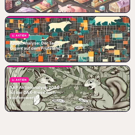
Bewertung KGV 35-40. Lohnt
📅 2026-06-13
sich
📈 AKTIEN
Apple Aktienanalyse 2026:
Kurs, KI-Strategie, iPhone-
Apple Analyse: Der Tech-
Verkäufe, Services-Wachstum
Gigant auf dem Prüfstand
und Vision Pro – ist der Tech-
📅 2026-06-13
Gigant no
📈 AKTIEN
SAP Aktienanalyse 2025 – Ist
SAP Aktienanalyse 2026 –
der DAX-Riese noch
Ist der DAX-Riese noch
kaufenswert? SAP ist aktuell
kaufenswert?
der absolute Laufstiefel im DAX.
📅 2026-06-04
Wer die T