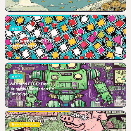
senkt und Rendite steigert –
📅 2026-06-05
jetzt vergleiche
📊 ETF
Der ultimative ETF-
ETF-Komplettguide 2026:
Komplettguide 2026 für
Alles was du über ETFs
Einsteiger und Fortgeschrittene.
wissen musst
Von Grundlagen, Strategien und
📅 2026-06-19
Sparplänen bis
📊 ETF
ETF einfach erklärt: Was sind
Was sind ETFs? Der
ETFs, wie funktionieren sie und
ultimative Leitfaden für
warum sind sie ideal für
Einsteiger
Einsteiger? Lerne alles über
📅 2026-06-03
Kost
📚 FINANZBILDUNG
Notgroschen aufbauen: