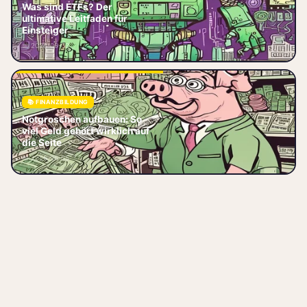
ETF einfach erklärt: Was sind
Was sind ETFs? Der
ETFs, wie funktionieren sie und
ultimative Leitfaden für
warum sind sie ideal für
Einsteiger
Einsteiger? Lerne alles über
📅 2026-06-03
Kost
📚 FINANZBILDUNG
Notgroschen aufbauen:
Notgroschen aufbauen: So
Ermittele die optimale Summe,
viel Geld gehört wirklich auf
wähle das passende
die Seite
Tagesgeldkonto und steigere
📅 2026-06-05
dein Polster – starte