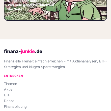
Notgroschen aufbauen: So
Ermittele die optimale Summe,
viel Geld gehört wirklich auf
wähle das passende
die Seite
Tagesgeldkonto und steigere
📅 2026-06-05
dein Polster – starte
finanz-
junkie
.de
Finanzielle Freiheit einfach erreichen – mit Aktienanalysen, ETF-
Strategien und klugen Sparstrategien.
ENTDECKEN
Themen
Aktien
ETF
Depot
Finanzbildung