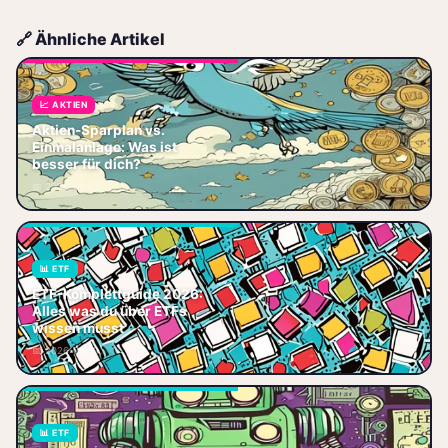
🔗 Ähnliche Artikel
📈 AKTIEN
Aktien-Sparplan vs.
Aktien-Sparplan vs.
Einmalanlage: Finde heraus,
Einmalanlage: Was ist
welches Modell dein Risiko
besser für dich?
senkt und Rendite steigert –
📅 2026-06-05
jetzt vergleiche
📊 ETF
Der ultimative ETF-
ETF-Komplettguide 2026:
Komplettguide 2026 für
Alles was du über ETFs
Einsteiger und Fortgeschrittene.
wissen musst
Von Grundlagen, Strategien und
📅 2026-06-19
Sparplänen bis
📊 ETF