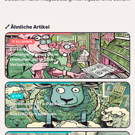
🔗 Ähnliche Artikel
💡 ALLGEMEIN
Börsenpsychologie für
Börsenpsychologie für
Einsteiger: Warum deine
Einsteiger erklärt: Warum Angst,
Emotionen der größte
Gier und Herdentrieb deine
Verlustbringer sind
Rendite vernichten – und wie du
📅 2026-06-06
mit de
📊 ETF
Dividenden-ETFs erklärt: Wie du
Dividenden-ETFs: Passives
mit ausschüttenden ETFs
Einkommen mit
regelmäßige
Ausschüttern aufbauen
Dividendenzahlungen erhältst,
📅 2026-06-07
welche Indizes sich lo