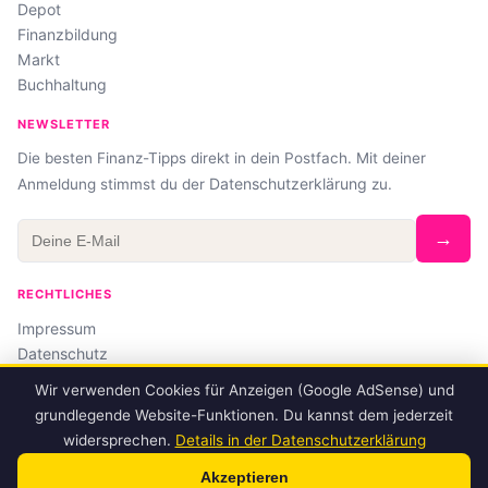
Depot
Finanzbildung
Markt
Buchhaltung
NEWSLETTER
Die besten Finanz-Tipps direkt in dein Postfach. Mit deiner
Datenschutzerklärung
Anmeldung stimmst du der
zu.
→
RECHTLICHES
Impressum
Datenschutz
Affiliate-Hinweis
Wir verwenden Cookies für Anzeigen (Google AdSense) und
grundlegende Website-Funktionen. Du kannst dem jederzeit
widersprechen.
Details in der Datenschutzerklärung
© 2026 finanz-junkie.de
Akzeptieren
Keine Anlageberatung · Alle Angaben ohne Gewähr