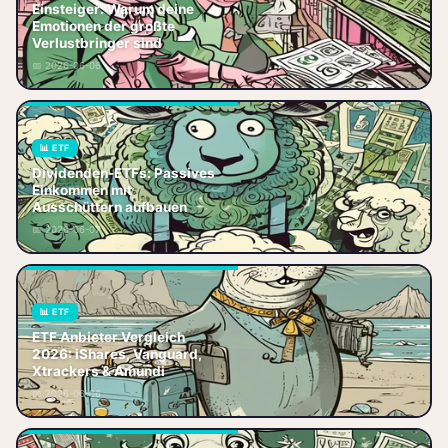
Börsenpsychologie für
Einsteiger: Warum deine
Einsteiger erklärt: Warum Angst,
Emotionen der größte
Gier und Herdentrieb deine
Verlustbringer sind
Rendite vernichten – und wie du
📅 2026-06-06
mit de
📊 ETF
Dividenden-ETFs erklärt: Wie du
Dividenden-ETFs: Passives
mit ausschüttenden ETFs
Einkommen mit
regelmäßige
Ausschüttern aufbauen
Dividendenzahlungen erhältst,
📅 2026-06-07
welche Indizes sich lo
📊 ETF
ETF Anbieter Vergleich 2026:
ETF Anbieter Vergleich
iShares, Vanguard, Xtrackers,
2026: iShares, Vanguard,
Amundi und SPDR im großen
Xtrackers & Amundi
Vergleich. Welcher Anbieter
📅 2026-06-06
passt z