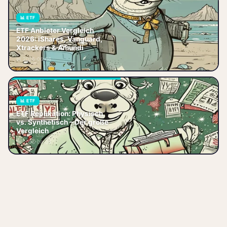
📊 ETF
ETF Anbieter Vergleich 2026:
ETF Anbieter Vergleich
iShares, Vanguard, Xtrackers,
2026: iShares, Vanguard,
Amundi und SPDR im großen
Xtrackers & Amundi
Vergleich. Welcher Anbieter
📅 2026-06-06
passt z
📊 ETF
ETF Replikation erklärt:
ETF Replikation: Physisch
Physische (vollständig &
vs. Synthetisch – Der große
optimiert) vs. synthetische
Vergleich
Nachbildung im Vergleich.
📅 2026-06-06
Welche Metho