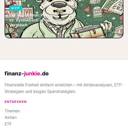
📊 ETF
ETF Replikation erklärt:
ETF Replikation: Physisch
Physische (vollständig &
vs. Synthetisch – Der große
optimiert) vs. synthetische
Vergleich
Nachbildung im Vergleich.
📅 2026-06-06
Welche Metho
finanz-
junkie
.de
Finanzielle Freiheit einfach erreichen – mit Aktienanalysen, ETF-
Strategien und klugen Sparstrategien.
ENTDECKEN
Themen
Aktien
ETF